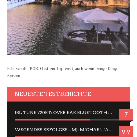
Echt schrill - PORTO ist ein Trip wert, auch wenn einige Dinge
nerven.
NEUESTE TESTBERICHTE
JBL TUNE 720BT: OVER EAR BLUETOOTH KOPFHÖRER UM DIE 50,-€ IM DAUER-TEST
7
WEGEN DES ERFOLGES – MJ: MICHAEL JACKSON MUSICAL IN EINER MATINEE SEHEN
9.9