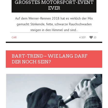
GRÖSSTES MOTORSPORT-EVENT E
VER
Auf dem Werner-Rennen 2018 hat es wirklich der Mix
gemacht: Stinkende, fette, schwarze Rauchschwaden
steigen in den Himmel und sind..
CAR
4 SEP.
10
BART-TREND – WIE LANG DARF
DER NOCH SEIN?