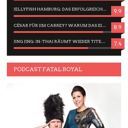
JELLYFISH HAMBURG: DAS ERFOLGREICHE SOMMER-MENÜ 2025 IN GEFÜHLEN UND BILDERN
9.9
CÉSAR FÜR JIM CARREY? WARUM DAS EINER DER NERVIGSTEN ACTORS IST UND BLEIBT
8.9
JING JING: IN-THAI RÄUMT WIEDER TITEL AB – EIN ZWEI-STUNDEN-ERLEBNISBERICHT
7.4
PODCAST FATAL ROYAL