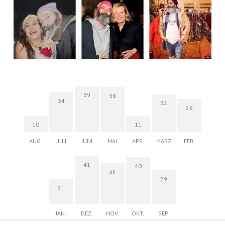
39
38
34
32
28
10
11
AUG.
JULI
JUNI
MAI
APR.
MÄRZ
FEB.
41
40
35
29
21
JAN.
DEZ.
NOV.
OKT.
SEP.