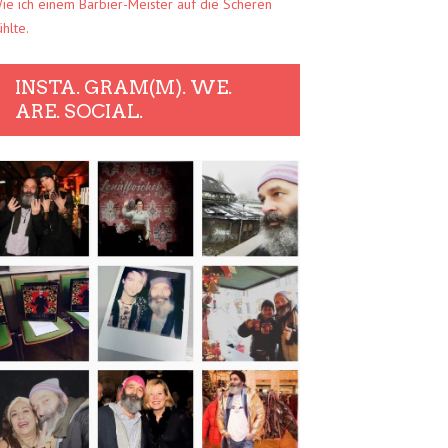
ie ich einem Barbier-Meister auf die Scheren
ühlte.
INSTA. GRAM(M). WE.
ARE. SOCIAL.