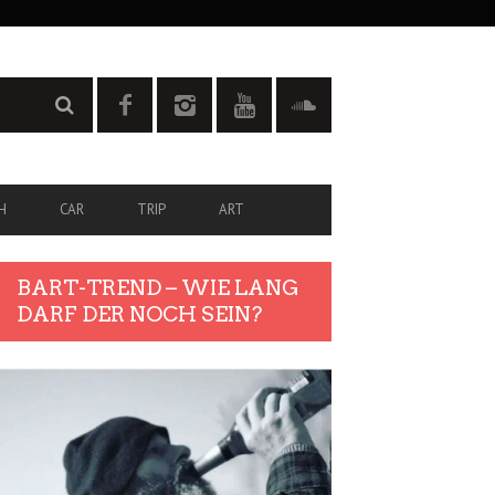
H
CAR
TRIP
ART
BART-TREND – WIE LANG
DARF DER NOCH SEIN?