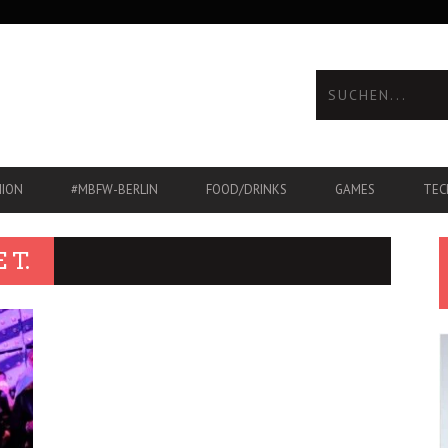
HION
#MBFW-BERLIN
FOOD/DRINKS
GAMES
TEC
 T.