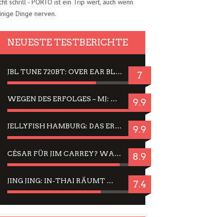
cht schrill - PORTO ist ein Trip wert, auch wenn
inige Dinge nerven.
NEUESTE TESTBERICHTE
JBL TUNE 720BT: OVER EAR BLUETOOTH KOPFHÖRER UM DIE 50,-€ IM DAUER-TEST
7
WEGEN DES ERFOLGES – MJ: MICHAEL JACKSON MUSICAL IN EINER MATINEE SEHEN
9.9
JELLYFISH HAMBURG: DAS ERFOLGREICHE SOMMER-MENÜ 2025 IN GEFÜHLEN UND BILDERN
9.9
CÉSAR FÜR JIM CARREY? WARUM DAS EINER DER NERVIGSTEN ACTORS IST UND BLEIBT
8.9
JING JING: IN-THAI RÄUMT WIEDER TITEL AB – EIN ZWEI-STUNDEN-ERLEBNISBERICHT
7.4