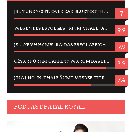
JBL TUNE 720BT: OVER EAR BLUETOOTH KOPFHÖRER UM DIE 50,-€ IM DAUER-TEST
7
WEGEN DES ERFOLGES – MJ: MICHAEL JACKSON MUSICAL IN EINER MATINEE SEHEN
9.9
JELLYFISH HAMBURG: DAS ERFOLGREICHE SOMMER-MENÜ 2025 IN GEFÜHLEN UND BILDERN
9.9
CÉSAR FÜR JIM CARREY? WARUM DAS EINER DER NERVIGSTEN ACTORS IST UND BLEIBT
8.9
JING JING: IN-THAI RÄUMT WIEDER TITEL AB – EIN ZWEI-STUNDEN-ERLEBNISBERICHT
7.4
PODCAST FATAL ROYAL