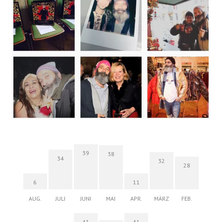
39
38
34
32
28
6
11
AUG.
JULI
JUNI
MAI
APR.
MÄRZ
FEB.
41
41