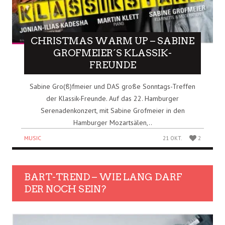
CHRISTMAS WARM UP – SABINE
GROFMEIER´S KLASSIK-
FREUNDE
Sabine Gro(ß)fmeier und DAS große Sonntags-Treffen
der Klassik-Freunde. Auf das 22. Hamburger
Serenadenkonzert, mit Sabine Grofmeier in den
Hamburger Mozartsälen,..
MUSIC
21 OKT.
2
BART-TREND – WIE LANG DARF
DER NOCH SEIN?