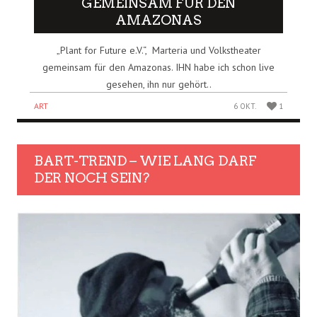
GEMEINSAM FÜR DEN
AMAZONAS
„Plant for Future e.V.“, Marteria und Volkstheater
gemeinsam für den Amazonas. IHN habe ich schon live
gesehen, ihn nur gehört..
ART
6 OKT.
1
BART-TREND – WIE LANG DARF
DER NOCH SEIN?