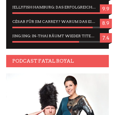
JELLYFISH HAMBURG: DAS ERFOLGREICHE SOMMER-MENÜ 2025 IN GEFÜHLEN UND BILDERN
9.9
CÉSAR FÜR JIM CARREY? WARUM DAS EINER DER NERVIGSTEN ACTORS IST UND BLEIBT
8.9
JING JING: IN-THAI RÄUMT WIEDER TITEL AB – EIN ZWEI-STUNDEN-ERLEBNISBERICHT
7.4
PODCAST FATAL ROYAL