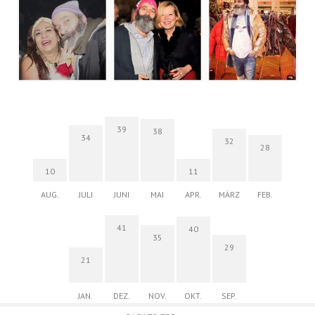
39
38
34
32
28
10
11
AUG.
JULI
JUNI
MAI
APR.
MÄRZ
FEB.
41
40
35
29
21
JAN.
DEZ.
NOV.
OKT.
SEP.