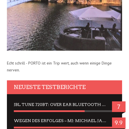
Echt schrill - PORTO ist ein Trip wert, auch wenn einige Dinge
nerven.
NEUESTE TESTBERICHTE
JBL TUNE 720BT: OVER EAR BLUETOOTH KOPFHÖRER UM DIE 50,-€ IM DAUER-TEST
7
WEGEN DES ERFOLGES – MJ: MICHAEL JACKSON MUSICAL IN EINER MATINEE SEHEN
9.9