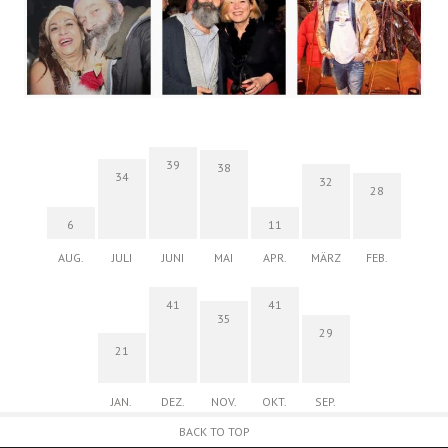
39
38
34
32
28
6
11
AUG.
JULI
JUNI
MAI
APR.
MÄRZ
FEB.
41
41
35
29
21
JAN.
DEZ.
NOV.
OKT.
SEP.
BACK TO TOP