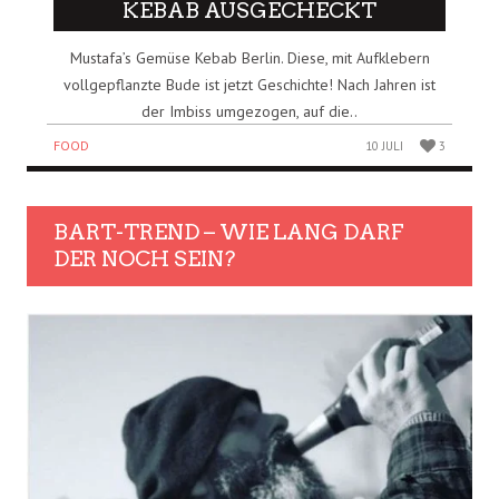
KEBAB AUSGECHECKT
Mustafa’s Gemüse Kebab Berlin. Diese, mit Aufklebern
vollgepflanzte Bude ist jetzt Geschichte! Nach Jahren ist
der Imbiss umgezogen, auf die..
FOOD
10 JULI
3
BART-TREND – WIE LANG DARF
DER NOCH SEIN?