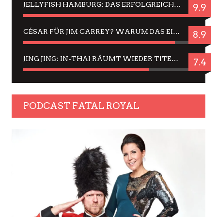
JELLYFISH HAMBURG: DAS ERFOLGREICHE SOMMER-MENÜ 2025 IN GEFÜHLEN UND BILDERN
9.9
CÉSAR FÜR JIM CARREY? WARUM DAS EINER DER NERVIGSTEN ACTORS IST UND BLEIBT
8.9
JING JING: IN-THAI RÄUMT WIEDER TITEL AB – EIN ZWEI-STUNDEN-ERLEBNISBERICHT
7.4
PODCAST FATAL ROYAL