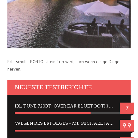
Echt schrill - PORTO ist ein Trip wert, auch wenn einige Dinge
nerven.
NEUESTE TESTBERICHTE
JBL TUNE 720BT: OVER EAR BLUETOOTH KOPFHÖRER UM DIE 50,-€ IM DAUER-TEST
7
WEGEN DES ERFOLGES – MJ: MICHAEL JACKSON MUSICAL IN EINER MATINEE SEHEN
9.9