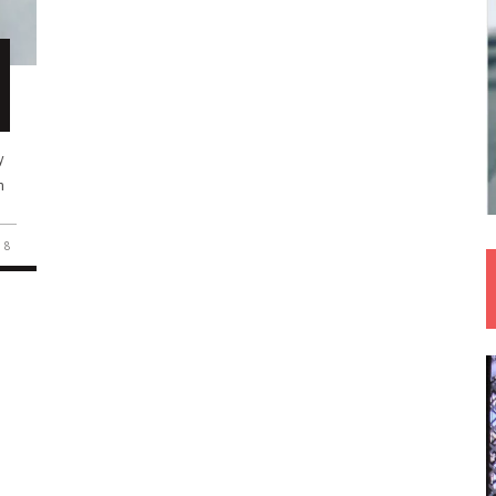
y
m
8