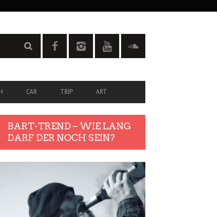
H
CAR
TRIP
ART
BART-TREND – WIE LANG
DARF DER NOCH SEIN?