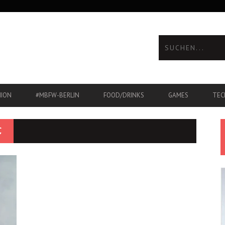
HION
#MBFW-BERLIN
FOOD/DRINKS
GAMES
TEC
C