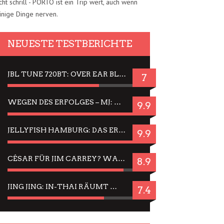
cht schrill - PORTO ist ein Trip wert, auch wenn
inige Dinge nerven.
NEUESTE TESTBERICHTE
JBL TUNE 720BT: OVER EAR BLUETOOTH KOPFHÖRER UM DIE 50,-€ IM DAUER-TEST
7
WEGEN DES ERFOLGES – MJ: MICHAEL JACKSON MUSICAL IN EINER MATINEE SEHEN
9.9
JELLYFISH HAMBURG: DAS ERFOLGREICHE SOMMER-MENÜ 2025 IN GEFÜHLEN UND BILDERN
9.9
CÉSAR FÜR JIM CARREY? WARUM DAS EINER DER NERVIGSTEN ACTORS IST UND BLEIBT
8.9
JING JING: IN-THAI RÄUMT WIEDER TITEL AB – EIN ZWEI-STUNDEN-ERLEBNISBERICHT
7.4