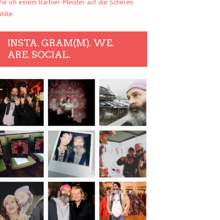
ie ich einem Barbier-Meister auf die Scheren
ühlte.
INSTA. GRAM(M). WE.
ARE. SOCIAL.