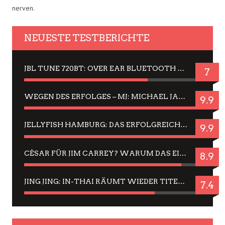
nerven.
NEUESTE TESTBERICHTE
JBL TUNE 720BT: OVER EAR BLUETOOTH KOPFHÖRER UM DIE 50,-€ IM DAUER-TEST
7
WEGEN DES ERFOLGES – MJ: MICHAEL JACKSON MUSICAL IN EINER MATINEE SEHEN
9.9
JELLYFISH HAMBURG: DAS ERFOLGREICHE SOMMER-MENÜ 2025 IN GEFÜHLEN UND BILDERN
9.9
CÉSAR FÜR JIM CARREY? WARUM DAS EINER DER NERVIGSTEN ACTORS IST UND BLEIBT
8.9
JING JING: IN-THAI RÄUMT WIEDER TITEL AB – EIN ZWEI-STUNDEN-ERLEBNISBERICHT
7.4