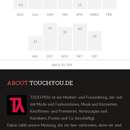
10
11
AUG.
JULI
JUNI
MAI
APR.
MÄRZ
FEB.
41
40
35
29
21
JAN.
DEZ.
NOV.
OKT.
SEP.
BACK TO TOP
ABOUT
TOUCHYOU.DE
TOUCHYOU ist ein Medien- und Freizeitblog, der sich
mit Mode und Fashionshows, Musik und Konzerten,
Kinofilmen- und Premieren, Vernissagen und
Künstlern, Promis und Co. beschäftigt.
Dabei zählt unsere Meinung, die wir hier verbreiten, denn wir sind