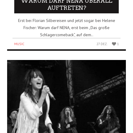
WARUM DARF NENA ÜBERALL
AUFTRETEN?
Erst bei Florian Silbereisen und jetzt sogar bei Helene
Fischer: Warum darf NENA, erst beim „Das große
Schlagercomeback“, auf dem..
MUSIC
27 DEZ.
1