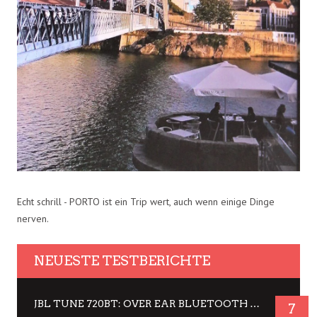
Echt schrill - PORTO ist ein Trip wert, auch wenn einige Dinge
nerven.
NEUESTE TESTBERICHTE
JBL TUNE 720BT: OVER EAR BLUETOOTH KOPFHÖRER UM DIE 50,-€ IM DAUER-TEST
7