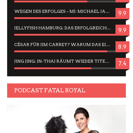
WEGEN DES ERFOLGES – MJ: MICHAEL JACKSON MUSICAL IN EINER MATINEE SEHEN
9.9
JELLYFISH HAMBURG: DAS ERFOLGREICHE SOMMER-MENÜ 2025 IN GEFÜHLEN UND BILDERN
9.9
CÉSAR FÜR JIM CARREY? WARUM DAS EINER DER NERVIGSTEN ACTORS IST UND BLEIBT
8.9
JING JING: IN-THAI RÄUMT WIEDER TITEL AB – EIN ZWEI-STUNDEN-ERLEBNISBERICHT
7.4
PODCAST FATAL ROYAL