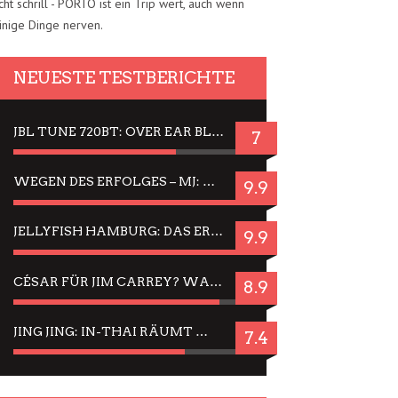
cht schrill - PORTO ist ein Trip wert, auch wenn
inige Dinge nerven.
NEUESTE TESTBERICHTE
JBL TUNE 720BT: OVER EAR BLUETOOTH KOPFHÖRER UM DIE 50,-€ IM DAUER-TEST
7
WEGEN DES ERFOLGES – MJ: MICHAEL JACKSON MUSICAL IN EINER MATINEE SEHEN
9.9
JELLYFISH HAMBURG: DAS ERFOLGREICHE SOMMER-MENÜ 2025 IN GEFÜHLEN UND BILDERN
9.9
CÉSAR FÜR JIM CARREY? WARUM DAS EINER DER NERVIGSTEN ACTORS IST UND BLEIBT
8.9
JING JING: IN-THAI RÄUMT WIEDER TITEL AB – EIN ZWEI-STUNDEN-ERLEBNISBERICHT
7.4