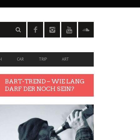
H
CAR
TRIP
ART
BART-TREND – WIE LANG
DARF DER NOCH SEIN?