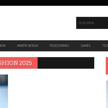
HION
#MBFW-BERLIN
FOOD/DRINKS
GAMES
TEC
SHION 2025