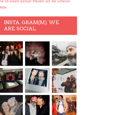
ie ich einem Barbier-Meister auf die Scheren
ühlte.
INSTA. GRAM(M). WE.
ARE. SOCIAL.