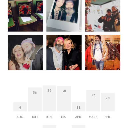
39
38
36
32
28
4
11
AUG.
JULI
JUNI
MAI
APR.
MÄRZ
FEB.