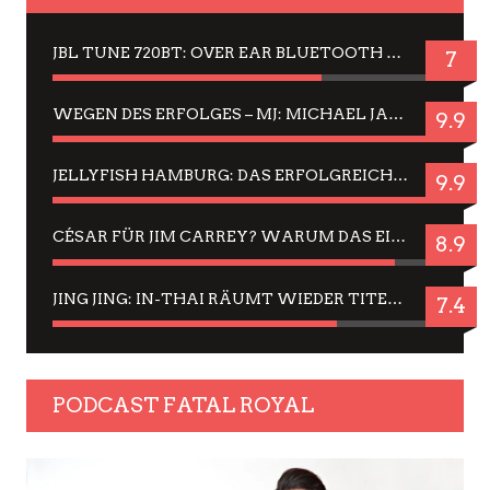
JBL TUNE 720BT: OVER EAR BLUETOOTH KOPFHÖRER UM DIE 50,-€ IM DAUER-TEST
7
WEGEN DES ERFOLGES – MJ: MICHAEL JACKSON MUSICAL IN EINER MATINEE SEHEN
9.9
JELLYFISH HAMBURG: DAS ERFOLGREICHE SOMMER-MENÜ 2025 IN GEFÜHLEN UND BILDERN
9.9
CÉSAR FÜR JIM CARREY? WARUM DAS EINER DER NERVIGSTEN ACTORS IST UND BLEIBT
8.9
JING JING: IN-THAI RÄUMT WIEDER TITEL AB – EIN ZWEI-STUNDEN-ERLEBNISBERICHT
7.4
PODCAST FATAL ROYAL