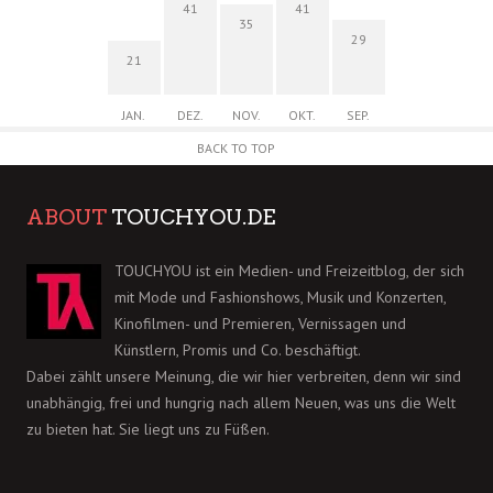
41
41
35
29
21
JAN.
DEZ.
NOV.
OKT.
SEP.
BACK TO TOP
ABOUT
TOUCHYOU.DE
TOUCHYOU ist ein Medien- und Freizeitblog, der sich
mit Mode und Fashionshows, Musik und Konzerten,
Kinofilmen- und Premieren, Vernissagen und
Künstlern, Promis und Co. beschäftigt.
Dabei zählt unsere Meinung, die wir hier verbreiten, denn wir sind
unabhängig, frei und hungrig nach allem Neuen, was uns die Welt
zu bieten hat. Sie liegt uns zu Füßen.