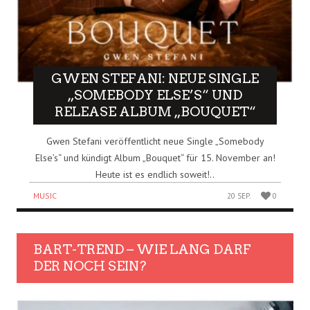
GWEN STEFANI: NEUE SINGLE
„SOMEBODY ELSE’S“ UND
RELEASE ALBUM „BOUQUET“
Gwen Stefani veröffentlicht neue Single „Somebody
Else’s“ und kündigt Album „Bouquet“ für 15. November an!
Heute ist es endlich soweit!..
MUSIC
20 SEP.
0
BART-TREND – WIE LANG DARF
DER NOCH SEIN?