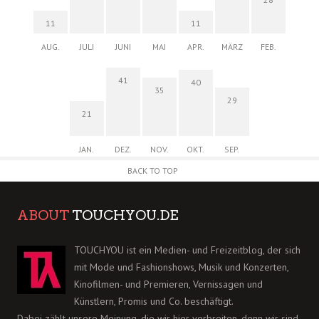
11
11
AUG.
JULI
JUNI
MAI
APR.
MÄRZ
FEB.
41
40
35
29
21
JAN.
DEZ.
NOV.
OKT.
SEP.
BACK TO TOP
ABOUT
TOUCHYOU.DE
TOUCHYOU ist ein Medien- und Freizeitblog, der sich
mit Mode und Fashionshows, Musik und Konzerten,
Kinofilmen- und Premieren, Vernissagen und
Künstlern, Promis und Co. beschäftigt.
Dabei zählt unsere Meinung, die wir hier verbreiten, denn wir sind