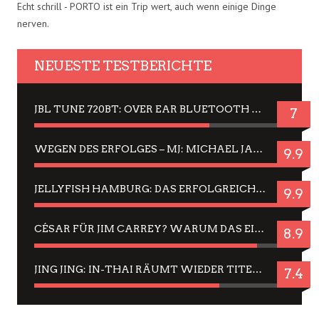
Echt schrill - PORTO ist ein Trip wert, auch wenn einige Dinge
nerven.
NEUESTE TESTBERICHTE
JBL TUNE 720BT: OVER EAR BLUETOOTH KOPFHÖRER UM DIE 50,-€ IM DAUER-TEST
7
WEGEN DES ERFOLGES – MJ: MICHAEL JACKSON MUSICAL IN EINER MATINEE SEHEN
9.9
JELLYFISH HAMBURG: DAS ERFOLGREICHE SOMMER-MENÜ 2025 IN GEFÜHLEN UND BILDERN
9.9
CÉSAR FÜR JIM CARREY? WARUM DAS EINER DER NERVIGSTEN ACTORS IST UND BLEIBT
8.9
JING JING: IN-THAI RÄUMT WIEDER TITEL AB – EIN ZWEI-STUNDEN-ERLEBNISBERICHT
7.4