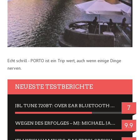
Echt schrill - PORTO ist ein Trip wert, auch wenn einige Dinge
nerven.
NEUESTE TESTBERICHTE
JBL TUNE 720BT: OVER EAR BLUETOOTH KOPFHÖRER UM DIE 50,-€ IM DAUER-TEST
7
WEGEN DES ERFOLGES – MJ: MICHAEL JACKSON MUSICAL IN EINER MATINEE SEHEN
9.9