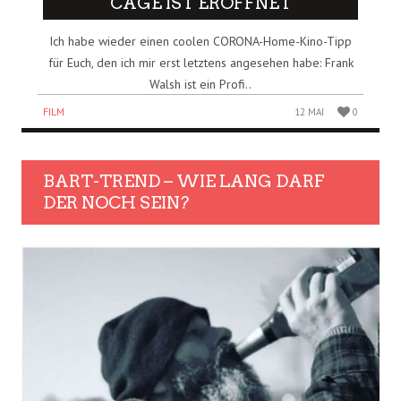
CAGE IST ERÖFFNET
Ich habe wieder einen coolen CORONA-Home-Kino-Tipp
für Euch, den ich mir erst letztens angesehen habe: Frank
Walsh ist ein Profi..
FILM
12 MAI
0
BART-TREND – WIE LANG DARF
DER NOCH SEIN?