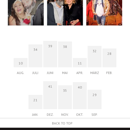
39
38
34
32
28
10
11
AUG.
JULI
JUNI
MAI
APR.
MÄRZ
FEB.
41
40
35
29
21
JAN.
DEZ.
NOV.
OKT.
SEP.
BACK TO TOP