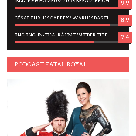
JELLYFISH HAMBURG: DAS ERFOLGREICHE SOMMER-MENÜ 2025 IN GEFÜHLEN UND BILDERN
9.9
CÉSAR FÜR JIM CARREY? WARUM DAS EINER DER NERVIGSTEN ACTORS IST UND BLEIBT
8.9
JING JING: IN-THAI RÄUMT WIEDER TITEL AB – EIN ZWEI-STUNDEN-ERLEBNISBERICHT
7.4
PODCAST FATAL ROYAL