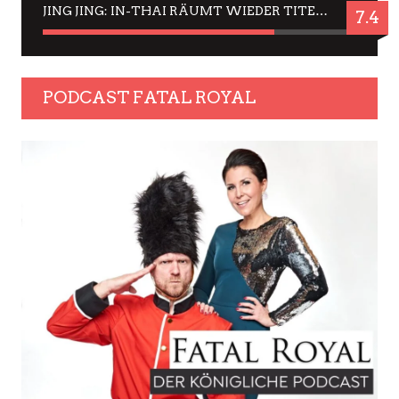
JING JING: IN-THAI RÄUMT WIEDER TITEL AB – EIN ZWEI-STUNDEN-ERLEBNISBERICHT
7.4
PODCAST FATAL ROYAL