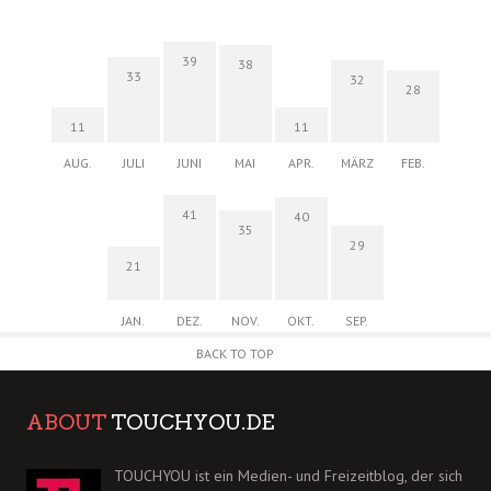
39
38
33
32
28
11
11
AUG.
JULI
JUNI
MAI
APR.
MÄRZ
FEB.
41
40
35
29
21
JAN.
DEZ.
NOV.
OKT.
SEP.
BACK TO TOP
ABOUT
TOUCHYOU.DE
TOUCHYOU ist ein Medien- und Freizeitblog, der sich