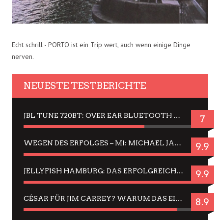
Echt schrill - PORTO ist ein Trip wert, auch wenn einige Dinge
nerven.
NEUESTE TESTBERICHTE
JBL TUNE 720BT: OVER EAR BLUETOOTH KOPFHÖRER UM DIE 50,-€ IM DAUER-TEST
7
WEGEN DES ERFOLGES – MJ: MICHAEL JACKSON MUSICAL IN EINER MATINEE SEHEN
9.9
JELLYFISH HAMBURG: DAS ERFOLGREICHE SOMMER-MENÜ 2025 IN GEFÜHLEN UND BILDERN
9.9
CÉSAR FÜR JIM CARREY? WARUM DAS EINER DER NERVIGSTEN ACTORS IST UND BLEIBT
8.9