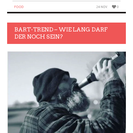
FOOD
24 NOV.
0
BART-TREND – WIE LANG DARF
DER NOCH SEIN?