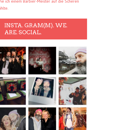
ie ich einem Barbier-Meister auf die Scheren
ühlte.
INSTA. GRAM(M). WE.
ARE. SOCIAL.