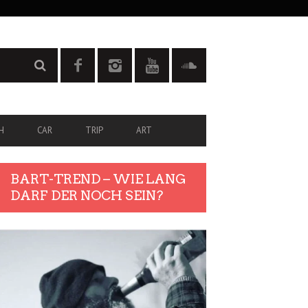
H
CAR
TRIP
ART
BART-TREND – WIE LANG
DARF DER NOCH SEIN?