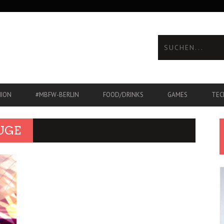
HION
#MBFW-BERLIN
FOOD/DRINKS
GAMES
TEC
UGE