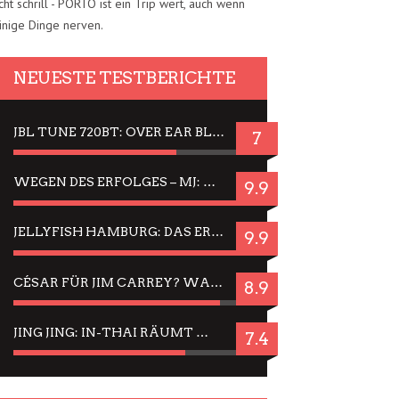
cht schrill - PORTO ist ein Trip wert, auch wenn
inige Dinge nerven.
NEUESTE TESTBERICHTE
JBL TUNE 720BT: OVER EAR BLUETOOTH KOPFHÖRER UM DIE 50,-€ IM DAUER-TEST
7
WEGEN DES ERFOLGES – MJ: MICHAEL JACKSON MUSICAL IN EINER MATINEE SEHEN
9.9
JELLYFISH HAMBURG: DAS ERFOLGREICHE SOMMER-MENÜ 2025 IN GEFÜHLEN UND BILDERN
9.9
CÉSAR FÜR JIM CARREY? WARUM DAS EINER DER NERVIGSTEN ACTORS IST UND BLEIBT
8.9
JING JING: IN-THAI RÄUMT WIEDER TITEL AB – EIN ZWEI-STUNDEN-ERLEBNISBERICHT
7.4