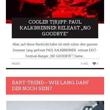
COOLER T(R)IPP: PAUL
KALKBRENNER RELEAST „NO
GOODBYE“
Alter, auf diese Nachricht habe ich mich schon den ganzen
Sommer lang gefreut: PAUL KALKBRENNER releast EXIT-
Festival-Banger „NO GOODBYE“! Seine..
MUSIC
5 AUG.
4
BART-TREND – WIE LANG DARF
DER NOCH SEIN?