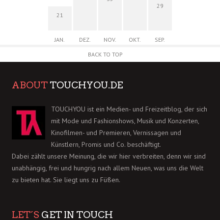
29
21
JAN.
DEZ.
NOV.
OKT.
SEP.
BACK TO TOP
ABOUT
TOUCHYOU.DE
TOUCHYOU ist ein Medien- und Freizeitblog, der sich
mit Mode und Fashionshows, Musik und Konzerten,
Kinofilmen- und Premieren, Vernissagen und
Künstlern, Promis und Co. beschäftigt.
Dabei zählt unsere Meinung, die wir hier verbreiten, denn wir sind
unabhängig, frei und hungrig nach allem Neuen, was uns die Welt
zu bieten hat. Sie liegt uns zu Füßen.
LET´S
GET IN TOUCH