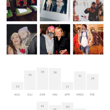
39
38
34
32
28
10
11
AUG.
JULI
JUNI
MAI
APR.
MÄRZ
FEB.
41
40
35