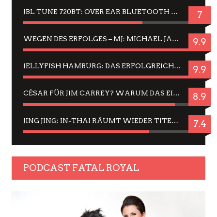
JBL TUNE 720BT: OVER EAR BLUETOOTH KOPFHÖRER UM DIE 50,-€ IM DAUER-TEST
7
WEGEN DES ERFOLGES – MJ: MICHAEL JACKSON MUSICAL IN EINER MATINEE SEHEN
9.9
JELLYFISH HAMBURG: DAS ERFOLGREICHE SOMMER-MENÜ 2025 IN GEFÜHLEN UND BILDERN
9.9
CÉSAR FÜR JIM CARREY? WARUM DAS EINER DER NERVIGSTEN ACTORS IST UND BLEIBT
8.9
JING JING: IN-THAI RÄUMT WIEDER TITEL AB – EIN ZWEI-STUNDEN-ERLEBNISBERICHT
7.4
PODCAST FATAL ROYAL