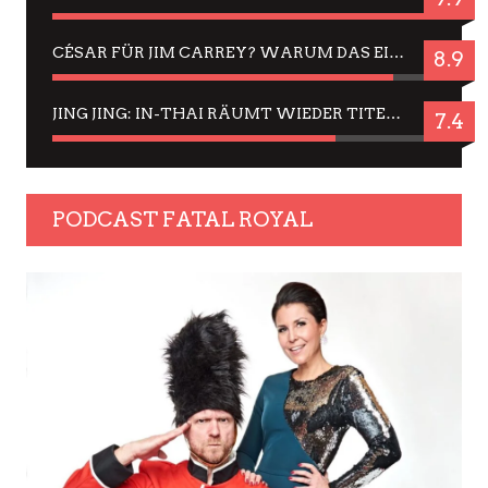
CÉSAR FÜR JIM CARREY? WARUM DAS EINER DER NERVIGSTEN ACTORS IST UND BLEIBT
8.9
JING JING: IN-THAI RÄUMT WIEDER TITEL AB – EIN ZWEI-STUNDEN-ERLEBNISBERICHT
7.4
PODCAST FATAL ROYAL