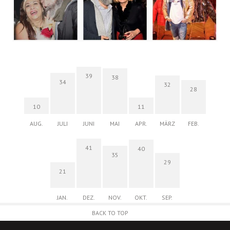
39
38
34
32
28
10
11
AUG.
JULI
JUNI
MAI
APR.
MÄRZ
FEB.
41
40
35
29
21
JAN.
DEZ.
NOV.
OKT.
SEP.
BACK TO TOP