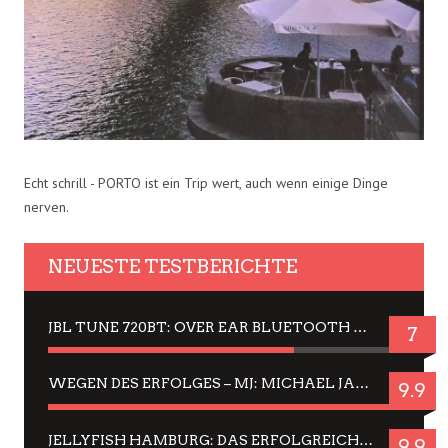
Echt schrill - PORTO ist ein Trip wert, auch wenn einige Dinge
nerven.
NEUESTE TESTBERICHTE
JBL TUNE 720BT: OVER EAR BLUETOOTH KOPFHÖRER UM DIE 50,-€ IM DAUER-TEST
7
WEGEN DES ERFOLGES – MJ: MICHAEL JACKSON MUSICAL IN EINER MATINEE SEHEN
9.9
JELLYFISH HAMBURG: DAS ERFOLGREICHE SOMMER-MENÜ 2025 IN GEFÜHLEN UND BILDERN
9.9