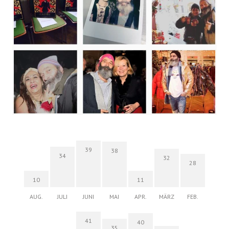
39
38
34
32
28
10
11
AUG.
JULI
JUNI
MAI
APR.
MÄRZ
FEB.
41
40
35