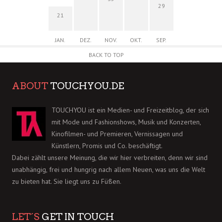
29
21
JAN.
DEZ.
NOV.
OKT.
SEP.
BACK TO TOP
ABOUT
TOUCHYOU.DE
TOUCHYOU ist ein Medien- und Freizeitblog, der sich
mit Mode und Fashionshows, Musik und Konzerten,
Kinofilmen- und Premieren, Vernissagen und
Künstlern, Promis und Co. beschäftigt.
Dabei zählt unsere Meinung, die wir hier verbreiten, denn wir sind
unabhängig, frei und hungrig nach allem Neuen, was uns die Welt
zu bieten hat. Sie liegt uns zu Füßen.
LET´S
GET IN TOUCH