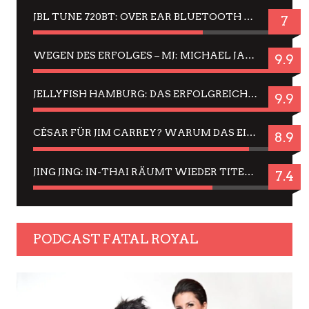
JBL TUNE 720BT: OVER EAR BLUETOOTH KOPFHÖRER UM DIE 50,-€ IM DAUER-TEST
7
WEGEN DES ERFOLGES – MJ: MICHAEL JACKSON MUSICAL IN EINER MATINEE SEHEN
9.9
JELLYFISH HAMBURG: DAS ERFOLGREICHE SOMMER-MENÜ 2025 IN GEFÜHLEN UND BILDERN
9.9
CÉSAR FÜR JIM CARREY? WARUM DAS EINER DER NERVIGSTEN ACTORS IST UND BLEIBT
8.9
JING JING: IN-THAI RÄUMT WIEDER TITEL AB – EIN ZWEI-STUNDEN-ERLEBNISBERICHT
7.4
PODCAST FATAL ROYAL