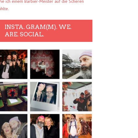
ie ich einem Barbier-Meister auf die Scheren
ühlte.
INSTA. GRAM(M). WE.
ARE. SOCIAL.