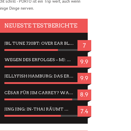
cht schrill - PORTO ist ein Trip wert, auch wenn
inige Dinge nerven.
NEUESTE TESTBERICHTE
JBL TUNE 720BT: OVER EAR BLUETOOTH KOPFHÖRER UM DIE 50,-€ IM DAUER-TEST
7
WEGEN DES ERFOLGES – MJ: MICHAEL JACKSON MUSICAL IN EINER MATINEE SEHEN
9.9
JELLYFISH HAMBURG: DAS ERFOLGREICHE SOMMER-MENÜ 2025 IN GEFÜHLEN UND BILDERN
9.9
CÉSAR FÜR JIM CARREY? WARUM DAS EINER DER NERVIGSTEN ACTORS IST UND BLEIBT
8.9
JING JING: IN-THAI RÄUMT WIEDER TITEL AB – EIN ZWEI-STUNDEN-ERLEBNISBERICHT
7.4