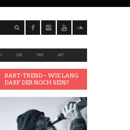
H
CAR
TRIP
ART
BART-TREND – WIE LANG
DARF DER NOCH SEIN?