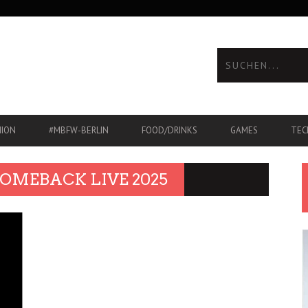
HION
#MBFW-BERLIN
FOOD/DRINKS
GAMES
TEC
OMEBACK LIVE 2025