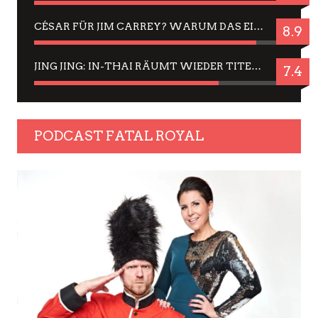
CÉSAR FÜR JIM CARREY? WARUM DAS EINER DER NERVIGSTEN ACTORS IST UND BLEIBT
8.9
JING JING: IN-THAI RÄUMT WIEDER TITEL AB – EIN ZWEI-STUNDEN-ERLEBNISBERICHT
7.4
PODCAST FATAL ROYAL