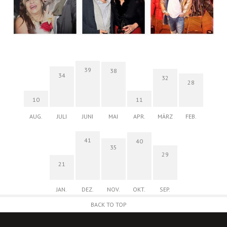
39
38
34
32
28
10
11
AUG.
JULI
JUNI
MAI
APR.
MÄRZ
FEB.
41
40
35
29
21
JAN.
DEZ.
NOV.
OKT.
SEP.
BACK TO TOP