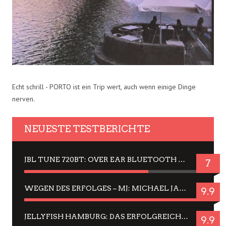
Echt schrill - PORTO ist ein Trip wert, auch wenn einige Dinge
nerven.
NEUESTE TESTBERICHTE
JBL TUNE 720BT: OVER EAR BLUETOOTH KOPFHÖRER UM DIE 50,-€ IM DAUER-TEST
7
WEGEN DES ERFOLGES – MJ: MICHAEL JACKSON MUSICAL IN EINER MATINEE SEHEN
9.9
JELLYFISH HAMBURG: DAS ERFOLGREICHE SOMMER-MENÜ 2025 IN GEFÜHLEN UND BILDERN
9.9