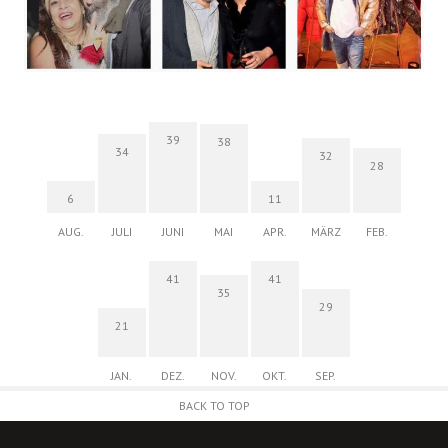
39
38
34
32
28
6
11
AUG.
JULI
JUNI
MAI
APR.
MÄRZ
FEB.
41
41
35
29
21
JAN.
DEZ.
NOV.
OKT.
SEP.
BACK TO TOP