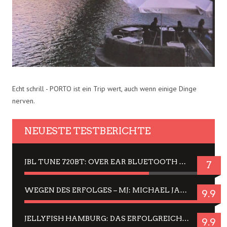
Echt schrill - PORTO ist ein Trip wert, auch wenn einige Dinge
nerven.
NEUESTE TESTBERICHTE
JBL TUNE 720BT: OVER EAR BLUETOOTH KOPFHÖRER UM DIE 50,-€ IM DAUER-TEST
7
WEGEN DES ERFOLGES – MJ: MICHAEL JACKSON MUSICAL IN EINER MATINEE SEHEN
9.9
JELLYFISH HAMBURG: DAS ERFOLGREICHE SOMMER-MENÜ 2025 IN GEFÜHLEN UND BILDERN
9.9