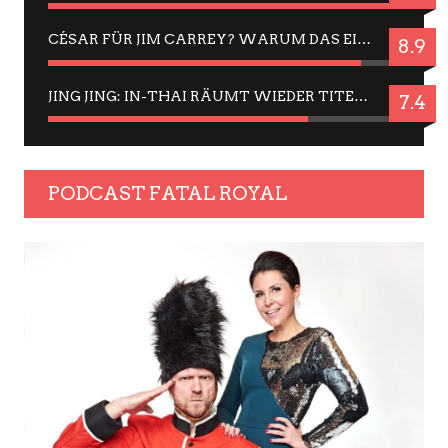
CÉSAR FÜR JIM CARREY? WARUM DAS EINER DER NERVIGSTEN ACTORS IST UND BLEIBT
8.9
JING JING: IN-THAI RÄUMT WIEDER TITEL AB – EIN ZWEI-STUNDEN-ERLEBNISBERICHT
7.4
PODCAST FATAL ROYAL