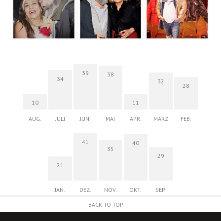
39
38
34
32
28
10
11
AUG.
JULI
JUNI
MAI
APR.
MÄRZ
FEB.
41
40
35
29
21
JAN.
DEZ.
NOV.
OKT.
SEP.
BACK TO TOP