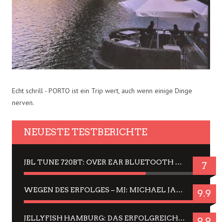
Echt schrill - PORTO ist ein Trip wert, auch wenn einige Dinge
nerven.
NEUESTE TESTBERICHTE
JBL TUNE 720BT: OVER EAR BLUETOOTH KOPFHÖRER UM DIE 50,-€ IM DAUER-TEST
7
WEGEN DES ERFOLGES – MJ: MICHAEL JACKSON MUSICAL IN EINER MATINEE SEHEN
9.9
JELLYFISH HAMBURG: DAS ERFOLGREICHE SOMMER-MENÜ 2025 IN GEFÜHLEN UND BILDERN
9.9