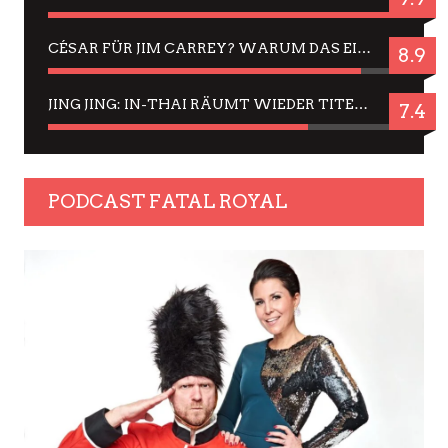
CÉSAR FÜR JIM CARREY? WARUM DAS EINER DER NERVIGSTEN ACTORS IST UND BLEIBT
8.9
JING JING: IN-THAI RÄUMT WIEDER TITEL AB – EIN ZWEI-STUNDEN-ERLEBNISBERICHT
7.4
PODCAST FATAL ROYAL