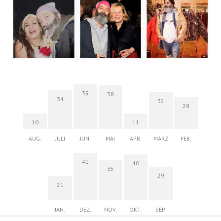
39
38
34
32
28
10
11
AUG.
JULI
JUNI
MAI
APR.
MÄRZ
FEB.
41
40
35
29
21
JAN.
DEZ.
NOV.
OKT.
SEP.