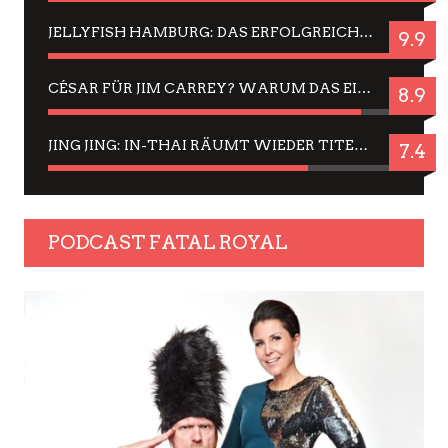
JELLYFISH HAMBURG: DAS ERFOLGREICHE SOMMER-MENÜ 2025 IN GEFÜHLEN UND BILDERN
9.9
CÉSAR FÜR JIM CARREY? WARUM DAS EINER DER NERVIGSTEN ACTORS IST UND BLEIBT
8.9
JING JING: IN-THAI RÄUMT WIEDER TITEL AB – EIN ZWEI-STUNDEN-ERLEBNISBERICHT
7.4
PODCAST FATAL ROYAL