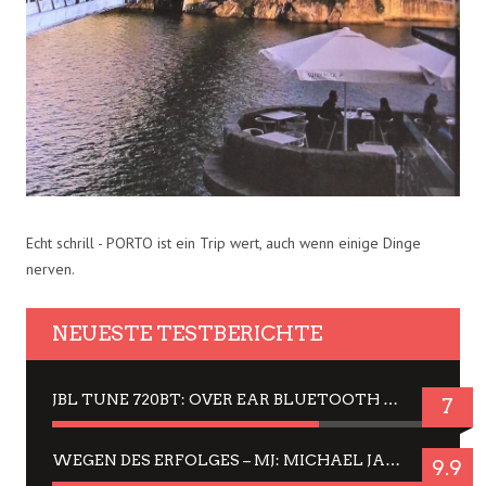
Echt schrill - PORTO ist ein Trip wert, auch wenn einige Dinge
nerven.
NEUESTE TESTBERICHTE
JBL TUNE 720BT: OVER EAR BLUETOOTH KOPFHÖRER UM DIE 50,-€ IM DAUER-TEST
7
WEGEN DES ERFOLGES – MJ: MICHAEL JACKSON MUSICAL IN EINER MATINEE SEHEN
9.9