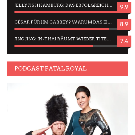
JELLYFISH HAMBURG: DAS ERFOLGREICHE SOMMER-MENÜ 2025 IN GEFÜHLEN UND BILDERN
9.9
CÉSAR FÜR JIM CARREY? WARUM DAS EINER DER NERVIGSTEN ACTORS IST UND BLEIBT
8.9
JING JING: IN-THAI RÄUMT WIEDER TITEL AB – EIN ZWEI-STUNDEN-ERLEBNISBERICHT
7.4
PODCAST FATAL ROYAL