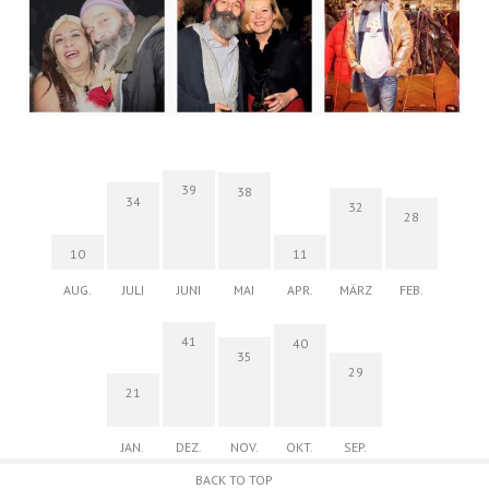
39
38
34
32
28
10
11
AUG.
JULI
JUNI
MAI
APR.
MÄRZ
FEB.
41
40
35
29
21
JAN.
DEZ.
NOV.
OKT.
SEP.
BACK TO TOP