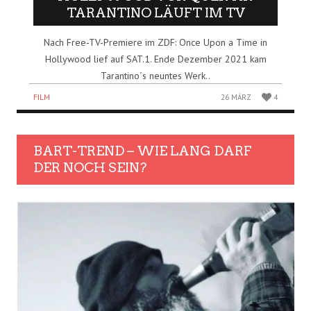
TARANTINO LÄUFT IM TV
Nach Free-TV-Premiere im ZDF: Once Upon a Time in
Hollywood lief auf SAT.1. Ende Dezember 2021 kam
Tarantino´s neuntes Werk..
FILM
26 MÄRZ
4
BART-TREND – WIE LANG DARF
DER NOCH SEIN?