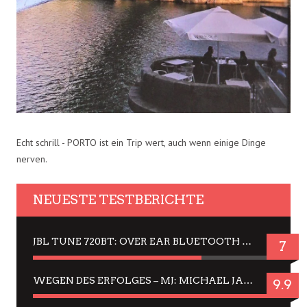
Echt schrill - PORTO ist ein Trip wert, auch wenn einige Dinge
nerven.
NEUESTE TESTBERICHTE
JBL TUNE 720BT: OVER EAR BLUETOOTH KOPFHÖRER UM DIE 50,-€ IM DAUER-TEST
7
WEGEN DES ERFOLGES – MJ: MICHAEL JACKSON MUSICAL IN EINER MATINEE SEHEN
9.9