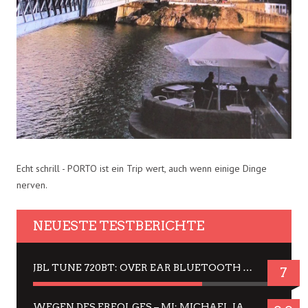
Echt schrill - PORTO ist ein Trip wert, auch wenn einige Dinge
nerven.
NEUESTE TESTBERICHTE
JBL TUNE 720BT: OVER EAR BLUETOOTH KOPFHÖRER UM DIE 50,-€ IM DAUER-TEST
7
WEGEN DES ERFOLGES – MJ: MICHAEL JACKSON MUSICAL IN EINER MATINEE SEHEN