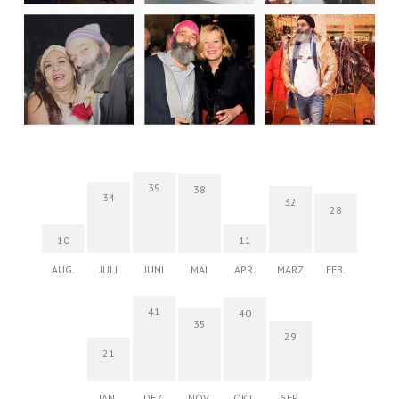
39
38
34
32
28
10
11
AUG.
JULI
JUNI
MAI
APR.
MÄRZ
FEB.
41
40
35
29
21
JAN.
DEZ.
NOV.
OKT.
SEP.