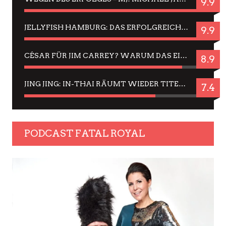
9.9
JELLYFISH HAMBURG: DAS ERFOLGREICHE SOMMER-MENÜ 2025 IN GEFÜHLEN UND BILDERN
9.9
CÉSAR FÜR JIM CARREY? WARUM DAS EINER DER NERVIGSTEN ACTORS IST UND BLEIBT
8.9
JING JING: IN-THAI RÄUMT WIEDER TITEL AB – EIN ZWEI-STUNDEN-ERLEBNISBERICHT
7.4
PODCAST FATAL ROYAL