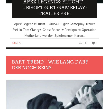
APEX LEGENDS: FLUCHT –
UBISOFT GIBT GAMEPLAY-
TRAILER FREI
Apex Legends: Flucht – UBISOFT gibt Gameplay-Trailer
frei. In Tom Clancy’s Ghost Recon ® Breakpoint: Operation
Motherland werden Spieler:innen Karen..
GAMES
26 OKT.
0
BART-TREND – WIE LANG DARF
DER NOCH SEIN?