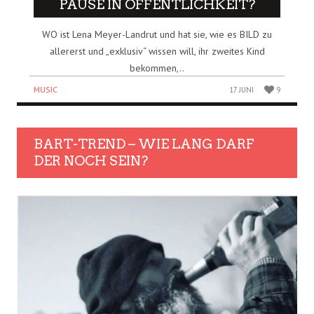
PAUSE IN ÖFFENTLICHKEIT?
WO ist Lena Meyer-Landrut und hat sie, wie es BILD zu
allererst und „exklusiv“ wissen will, ihr zweites Kind
bekommen,..
MUSIC
17 JUNI
9
BART-TREND – WIE LANG DARF
DER NOCH SEIN?