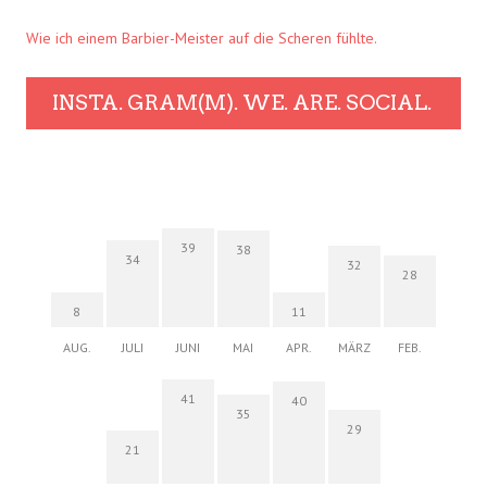
Wie ich einem Barbier-Meister auf die Scheren fühlte.
INSTA. GRAM(M). WE. ARE. SOCIAL.
39
38
34
32
28
8
11
AUG.
JULI
JUNI
MAI
APR.
MÄRZ
FEB.
41
40
35
29
21