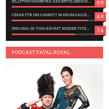
JELLYFISH HAMBURG: DAS ERFOLGREICHE SOMMER-MENÜ 2025 IN GEFÜHLEN UND BILDERN
9.9
CÉSAR FÜR JIM CARREY? WARUM DAS EINER DER NERVIGSTEN ACTORS IST UND BLEIBT
8.9
JING JING: IN-THAI RÄUMT WIEDER TITEL AB – EIN ZWEI-STUNDEN-ERLEBNISBERICHT
7.4
PODCAST FATAL ROYAL