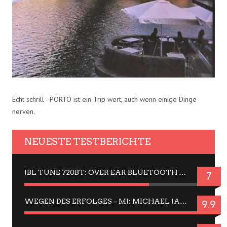
Echt schrill - PORTO ist ein Trip wert, auch wenn einige Dinge
nerven.
NEUESTE TESTBERICHTE
JBL TUNE 720BT: OVER EAR BLUETOOTH KOPFHÖRER UM DIE 50,-€ IM DAUER-TEST
7
WEGEN DES ERFOLGES – MJ: MICHAEL JACKSON MUSICAL IN EINER MATINEE SEHEN
9.9