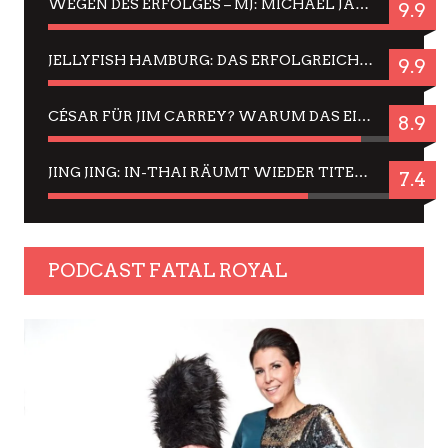
WEGEN DES ERFOLGES – MJ: MICHAEL JACKSON MUSICAL IN EINER MATINEE SEHEN
9.9
JELLYFISH HAMBURG: DAS ERFOLGREICHE SOMMER-MENÜ 2025 IN GEFÜHLEN UND BILDERN
9.9
CÉSAR FÜR JIM CARREY? WARUM DAS EINER DER NERVIGSTEN ACTORS IST UND BLEIBT
8.9
JING JING: IN-THAI RÄUMT WIEDER TITEL AB – EIN ZWEI-STUNDEN-ERLEBNISBERICHT
7.4
PODCAST FATAL ROYAL