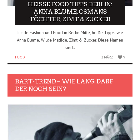
HEISSE FOOD TIPPS BERLIN: A
NNA BLUME, OSMANS T
ÖCHTER, ZIMT & ZUCKER
Inside Fashion und Food in Berlin Mitte, heiße Tipps, wie
Anna Blume, Wilde Matilde, Zimt & Zucker. Diese Namen
sind..
FOOD
2 MÄRZ
9
BART-TREND – WIE LANG DARF
DER NOCH SEIN?