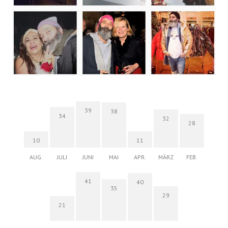
39
38
34
32
28
10
11
AUG.
JULI
JUNI
MAI
APR.
MÄRZ
FEB.
41
40
35
29
21