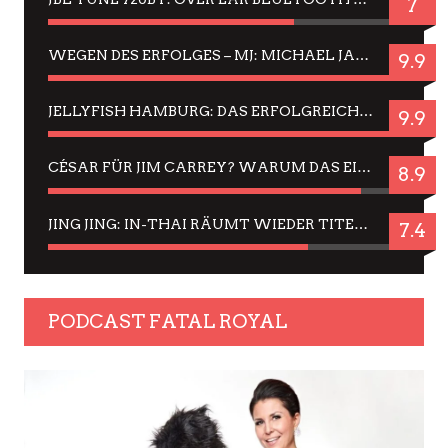
7
WEGEN DES ERFOLGES – MJ: MICHAEL JACKSON MUSICAL IN EINER MATINEE SEHEN
9.9
JELLYFISH HAMBURG: DAS ERFOLGREICHE SOMMER-MENÜ 2025 IN GEFÜHLEN UND BILDERN
9.9
CÉSAR FÜR JIM CARREY? WARUM DAS EINER DER NERVIGSTEN ACTORS IST UND BLEIBT
8.9
JING JING: IN-THAI RÄUMT WIEDER TITEL AB – EIN ZWEI-STUNDEN-ERLEBNISBERICHT
7.4
PODCAST FATAL ROYAL