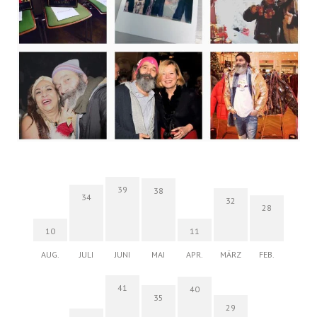
39
38
34
32
28
10
11
AUG.
JULI
JUNI
MAI
APR.
MÄRZ
FEB.
41
40
35
29