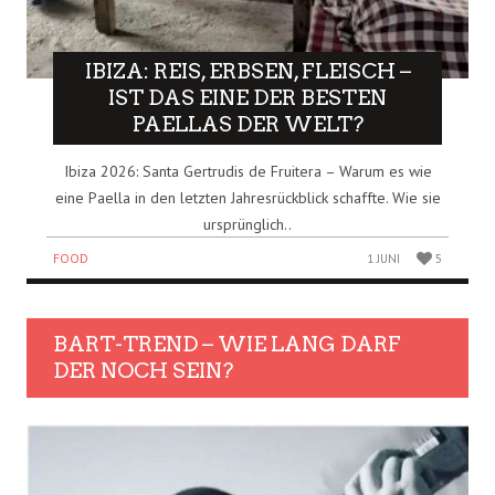
IBIZA: REIS, ERBSEN, FLEISCH –
IST DAS EINE DER BESTEN
PAELLAS DER WELT?
Ibiza 2026: Santa Gertrudis de Fruitera – Warum es wie
eine Paella in den letzten Jahresrückblick schaffte. Wie sie
ursprünglich..
FOOD
1 JUNI
5
BART-TREND – WIE LANG DARF
DER NOCH SEIN?