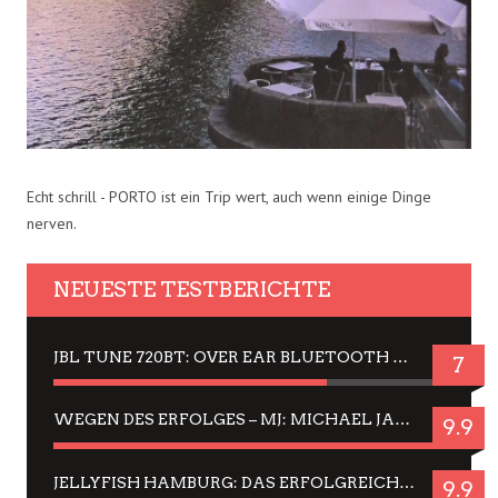
Echt schrill - PORTO ist ein Trip wert, auch wenn einige Dinge
nerven.
NEUESTE TESTBERICHTE
JBL TUNE 720BT: OVER EAR BLUETOOTH KOPFHÖRER UM DIE 50,-€ IM DAUER-TEST
7
WEGEN DES ERFOLGES – MJ: MICHAEL JACKSON MUSICAL IN EINER MATINEE SEHEN
9.9
JELLYFISH HAMBURG: DAS ERFOLGREICHE SOMMER-MENÜ 2025 IN GEFÜHLEN UND BILDERN
9.9