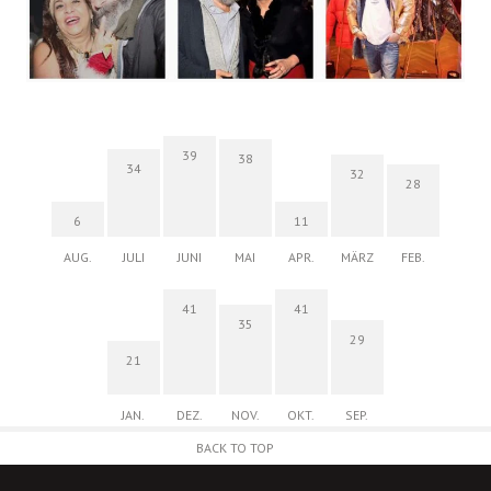
39
38
34
32
28
6
11
AUG.
JULI
JUNI
MAI
APR.
MÄRZ
FEB.
41
41
35
29
21
JAN.
DEZ.
NOV.
OKT.
SEP.
BACK TO TOP