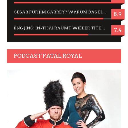
CÉSAR FÜR JIM CARREY? WARUM DAS EINER DER NERVIGSTEN ACTORS IST UND BLEIBT
8.9
JING JING: IN-THAI RÄUMT WIEDER TITEL AB – EIN ZWEI-STUNDEN-ERLEBNISBERICHT
7.4
PODCAST FATAL ROYAL