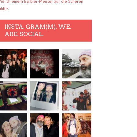
ie ich einem Barbier-Meister auf die Scheren
ühlte.
INSTA. GRAM(M). WE.
ARE. SOCIAL.