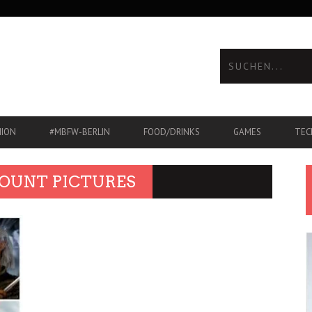
HION
#MBFW-BERLIN
FOOD/DRINKS
GAMES
TEC
OUNT PICTURES