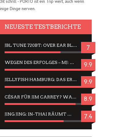
cht schrill - PORTO ist ein Trip wert, auch wenn
inige Dinge nerven.
NEUESTE TESTBERICHTE
JBL TUNE 720BT: OVER EAR BLUETOOTH KOPFHÖRER UM DIE 50,-€ IM DAUER-TEST
7
WEGEN DES ERFOLGES – MJ: MICHAEL JACKSON MUSICAL IN EINER MATINEE SEHEN
9.9
JELLYFISH HAMBURG: DAS ERFOLGREICHE SOMMER-MENÜ 2025 IN GEFÜHLEN UND BILDERN
9.9
CÉSAR FÜR JIM CARREY? WARUM DAS EINER DER NERVIGSTEN ACTORS IST UND BLEIBT
8.9
JING JING: IN-THAI RÄUMT WIEDER TITEL AB – EIN ZWEI-STUNDEN-ERLEBNISBERICHT
7.4