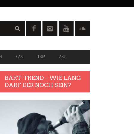
H
CAR
TRIP
ART
BART-TREND – WIE LANG
DARF DER NOCH SEIN?