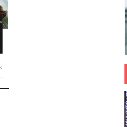
–
UR
1