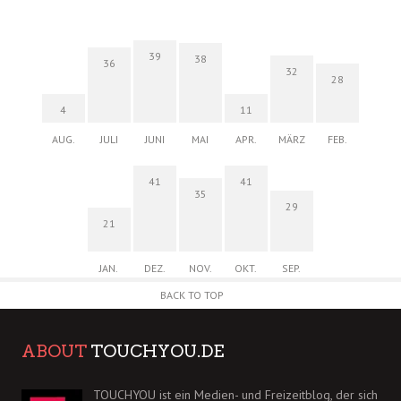
39
38
36
32
28
4
11
AUG.
JULI
JUNI
MAI
APR.
MÄRZ
FEB.
41
41
35
29
21
JAN.
DEZ.
NOV.
OKT.
SEP.
BACK TO TOP
ABOUT
TOUCHYOU.DE
TOUCHYOU ist ein Medien- und Freizeitblog, der sich