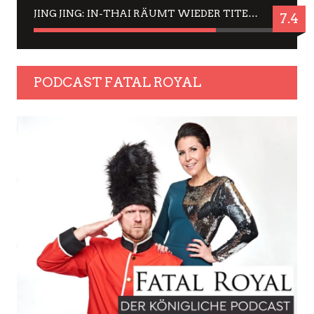
JING JING: IN-THAI RÄUMT WIEDER TITEL AB – EIN ZWEI-STUNDEN-ERLEBNISBERICHT
7.4
PODCAST FATAL ROYAL