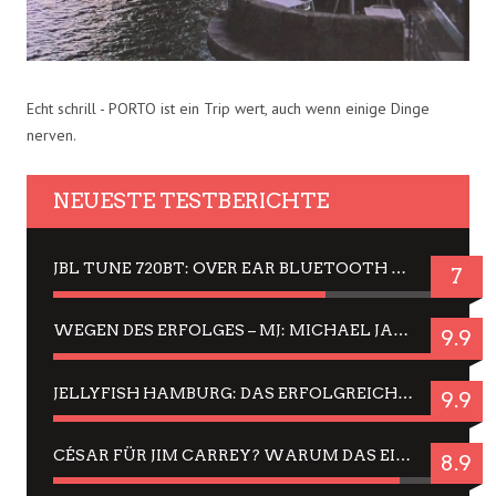
Echt schrill - PORTO ist ein Trip wert, auch wenn einige Dinge
nerven.
NEUESTE TESTBERICHTE
JBL TUNE 720BT: OVER EAR BLUETOOTH KOPFHÖRER UM DIE 50,-€ IM DAUER-TEST
7
WEGEN DES ERFOLGES – MJ: MICHAEL JACKSON MUSICAL IN EINER MATINEE SEHEN
9.9
JELLYFISH HAMBURG: DAS ERFOLGREICHE SOMMER-MENÜ 2025 IN GEFÜHLEN UND BILDERN
9.9
CÉSAR FÜR JIM CARREY? WARUM DAS EINER DER NERVIGSTEN ACTORS IST UND BLEIBT
8.9