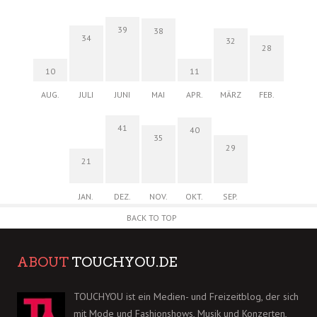
39
38
34
32
28
10
11
AUG.
JULI
JUNI
MAI
APR.
MÄRZ
FEB.
41
40
35
29
21
JAN.
DEZ.
NOV.
OKT.
SEP.
BACK TO TOP
ABOUT
TOUCHYOU.DE
TOUCHYOU ist ein Medien- und Freizeitblog, der sich
mit Mode und Fashionshows, Musik und Konzerten,