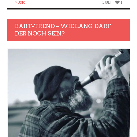
MUSIC
1 JULI
1
BART-TREND – WIE LANG DARF
DER NOCH SEIN?