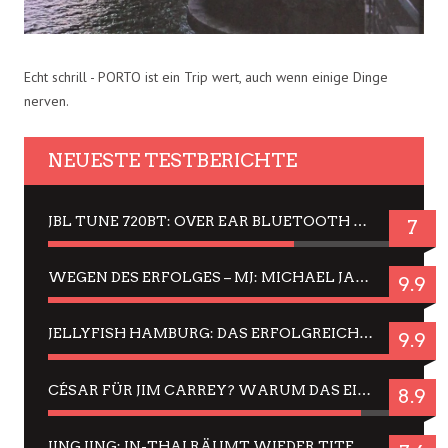
Echt schrill - PORTO ist ein Trip wert, auch wenn einige Dinge
nerven.
NEUESTE TESTBERICHTE
JBL TUNE 720BT: OVER EAR BLUETOOTH KOPFHÖRER UM DIE 50,-€ IM DAUER-TEST
7
WEGEN DES ERFOLGES – MJ: MICHAEL JACKSON MUSICAL IN EINER MATINEE SEHEN
9.9
JELLYFISH HAMBURG: DAS ERFOLGREICHE SOMMER-MENÜ 2025 IN GEFÜHLEN UND BILDERN
9.9
CÉSAR FÜR JIM CARREY? WARUM DAS EINER DER NERVIGSTEN ACTORS IST UND BLEIBT
8.9
JING JING: IN-THAI RÄUMT WIEDER TITEL AB – EIN ZWEI-STUNDEN-ERLEBNISBERICHT