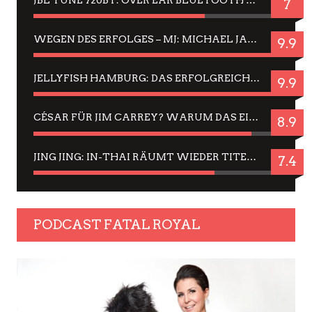
7
WEGEN DES ERFOLGES – MJ: MICHAEL JACKSON MUSICAL IN EINER MATINEE SEHEN
9.9
JELLYFISH HAMBURG: DAS ERFOLGREICHE SOMMER-MENÜ 2025 IN GEFÜHLEN UND BILDERN
9.9
CÉSAR FÜR JIM CARREY? WARUM DAS EINER DER NERVIGSTEN ACTORS IST UND BLEIBT
8.9
JING JING: IN-THAI RÄUMT WIEDER TITEL AB – EIN ZWEI-STUNDEN-ERLEBNISBERICHT
7.4
PODCAST FATAL ROYAL