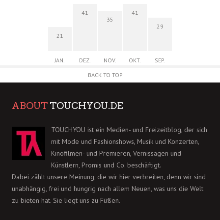
41
41
35
29
21
JAN.
DEZ.
NOV.
OKT.
SEP.
BACK TO TOP
ABOUT
TOUCHYOU.DE
TOUCHYOU ist ein Medien- und Freizeitblog, der sich
mit Mode und Fashionshows, Musik und Konzerten,
Kinofilmen- und Premieren, Vernissagen und
Künstlern, Promis und Co. beschäftigt.
Dabei zählt unsere Meinung, die wir hier verbreiten, denn wir sind
unabhängig, frei und hungrig nach allem Neuen, was uns die Welt
zu bieten hat. Sie liegt uns zu Füßen.