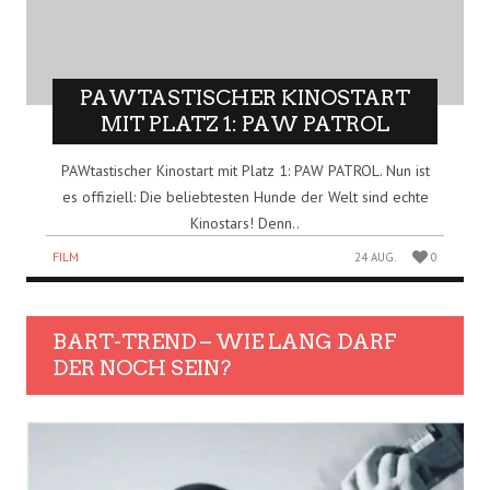
PAWTASTISCHER KINOSTART
MIT PLATZ 1: PAW PATROL
PAWtastischer Kinostart mit Platz 1: PAW PATROL. Nun ist
es offiziell: Die beliebtesten Hunde der Welt sind echte
Kinostars! Denn..
FILM
24 AUG.
0
BART-TREND – WIE LANG DARF
DER NOCH SEIN?