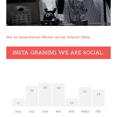
Wie ich einem Barbier-Meister auf die Scheren fühlte.
INSTA. GRAM(M). WE. ARE. SOCIAL.
39
38
34
32
28
6
11
AUG.
JULI
JUNI
MAI
APR.
MÄRZ
FEB.