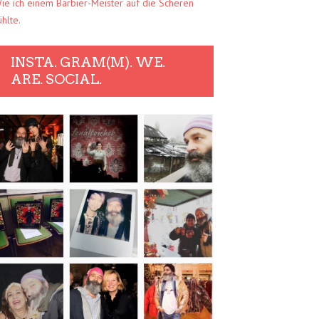
ie ich einem Barbier-Meister auf die Scheren
ühlte.
INSTA. GRAM(M). WE.
ARE. SOCIAL.