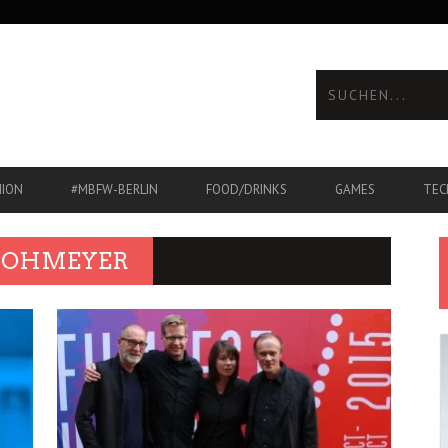
HION
#MBFW-BERLIN
FOOD/DRINKS
GAMES
TEC
 LOHMEYER