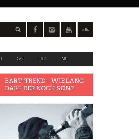
H
CAR
TRIP
ART
BART-TREND – WIE LANG
DARF DER NOCH SEIN?