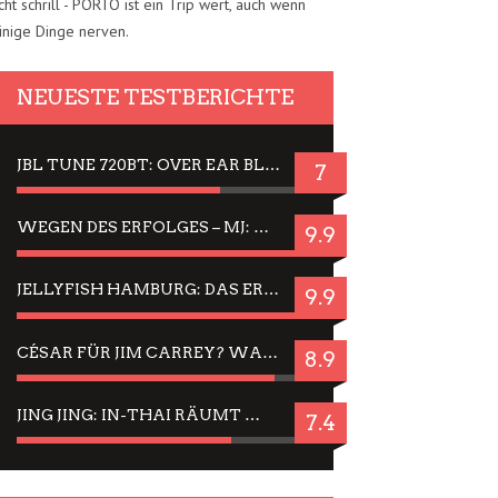
cht schrill - PORTO ist ein Trip wert, auch wenn
inige Dinge nerven.
NEUESTE TESTBERICHTE
JBL TUNE 720BT: OVER EAR BLUETOOTH KOPFHÖRER UM DIE 50,-€ IM DAUER-TEST
7
WEGEN DES ERFOLGES – MJ: MICHAEL JACKSON MUSICAL IN EINER MATINEE SEHEN
9.9
JELLYFISH HAMBURG: DAS ERFOLGREICHE SOMMER-MENÜ 2025 IN GEFÜHLEN UND BILDERN
9.9
CÉSAR FÜR JIM CARREY? WARUM DAS EINER DER NERVIGSTEN ACTORS IST UND BLEIBT
8.9
JING JING: IN-THAI RÄUMT WIEDER TITEL AB – EIN ZWEI-STUNDEN-ERLEBNISBERICHT
7.4