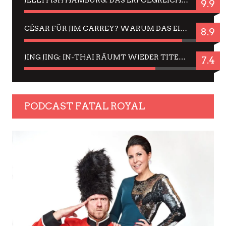
9.9
CÉSAR FÜR JIM CARREY? WARUM DAS EINER DER NERVIGSTEN ACTORS IST UND BLEIBT
8.9
JING JING: IN-THAI RÄUMT WIEDER TITEL AB – EIN ZWEI-STUNDEN-ERLEBNISBERICHT
7.4
PODCAST FATAL ROYAL