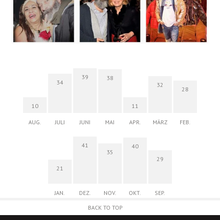
39
38
34
32
28
10
11
AUG.
JULI
JUNI
MAI
APR.
MÄRZ
FEB.
41
40
35
29
21
JAN.
DEZ.
NOV.
OKT.
SEP.
BACK TO TOP