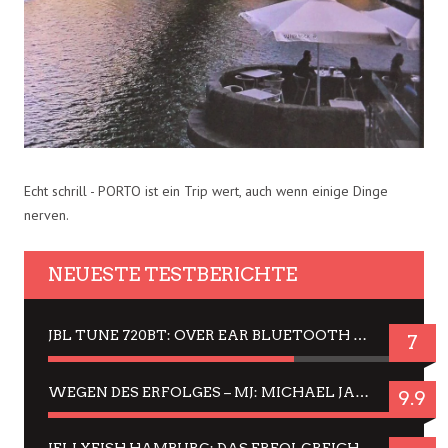
Echt schrill - PORTO ist ein Trip wert, auch wenn einige Dinge
nerven.
NEUESTE TESTBERICHTE
JBL TUNE 720BT: OVER EAR BLUETOOTH KOPFHÖRER UM DIE 50,-€ IM DAUER-TEST
7
WEGEN DES ERFOLGES – MJ: MICHAEL JACKSON MUSICAL IN EINER MATINEE SEHEN
9.9
JELLYFISH HAMBURG: DAS ERFOLGREICHE SOMMER-MENÜ 2025 IN GEFÜHLEN UND BILDERN