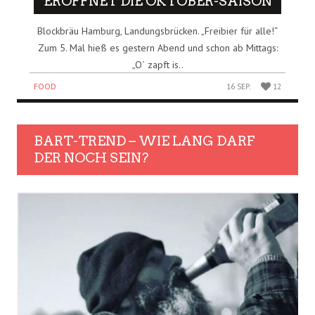
ERÖFFNET DIE OKTOBER-SAISON
Blockbräu Hamburg, Landungsbrücken. „Freibier für alle!“
Zum 5. Mal hieß es gestern Abend und schon ab Mittags:
„O´ zapft is..
FOOD
16 SEP.
12
BART-TREND – WIE LANG DARF
DER NOCH SEIN?