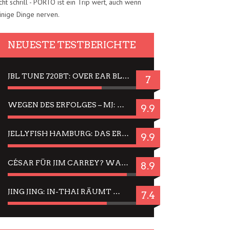
cht schrill - PORTO ist ein Trip wert, auch wenn
inige Dinge nerven.
NEUESTE TESTBERICHTE
JBL TUNE 720BT: OVER EAR BLUETOOTH KOPFHÖRER UM DIE 50,-€ IM DAUER-TEST
7
WEGEN DES ERFOLGES – MJ: MICHAEL JACKSON MUSICAL IN EINER MATINEE SEHEN
9.9
JELLYFISH HAMBURG: DAS ERFOLGREICHE SOMMER-MENÜ 2025 IN GEFÜHLEN UND BILDERN
9.9
CÉSAR FÜR JIM CARREY? WARUM DAS EINER DER NERVIGSTEN ACTORS IST UND BLEIBT
8.9
JING JING: IN-THAI RÄUMT WIEDER TITEL AB – EIN ZWEI-STUNDEN-ERLEBNISBERICHT
7.4