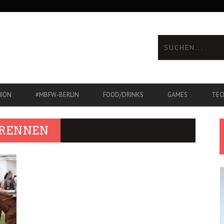
HION
#MBFW-BERLIN
FOOD/DRINKS
GAMES
TEC
ERENNEN