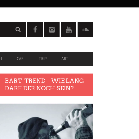
H
CAR
TRIP
ART
BART-TREND – WIE LANG
DARF DER NOCH SEIN?