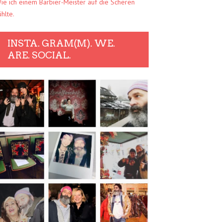
ie ich einem Barbier-Meister auf die Scheren
ühlte.
INSTA. GRAM(M). WE.
ARE. SOCIAL.