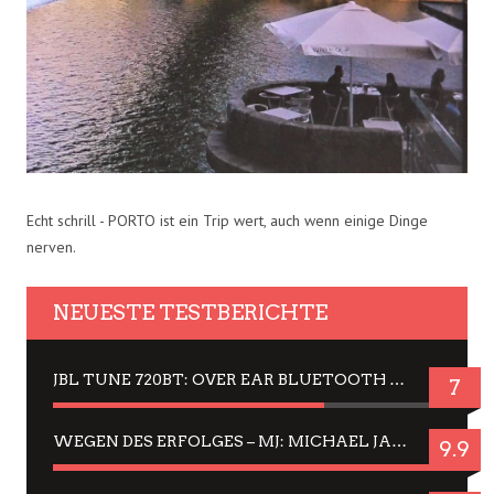
Echt schrill - PORTO ist ein Trip wert, auch wenn einige Dinge
nerven.
NEUESTE TESTBERICHTE
JBL TUNE 720BT: OVER EAR BLUETOOTH KOPFHÖRER UM DIE 50,-€ IM DAUER-TEST
7
WEGEN DES ERFOLGES – MJ: MICHAEL JACKSON MUSICAL IN EINER MATINEE SEHEN
9.9