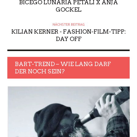
BICEGO LUNARIA PETALI X ANJA
GOCKEL
NÄCHSTER BEITRAG
KILIAN KERNER - FASHION-FILM-TIPP:
DAY OFF
BART-TREND – WIE LANG DARF
DER NOCH SEIN?