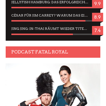
JELLYFISH HAMBURG: DAS ERFOLGREICHE SOMMER-MENÜ 2025 IN GEFÜHLEN UND BILDERN
9.9
CÉSAR FÜR JIM CARREY? WARUM DAS EINER DER NERVIGSTEN ACTORS IST UND BLEIBT
8.9
JING JING: IN-THAI RÄUMT WIEDER TITEL AB – EIN ZWEI-STUNDEN-ERLEBNISBERICHT
7.4
PODCAST FATAL ROYAL