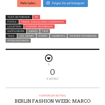
Mehr laden...
Folgen Sie auf Instagram
TEXT/INTERVIEW:
PR
FOTOS:
FRANK SORGE/JÖRN EHRENHEIM
LOCATION:
HORNER RENNBAHN
KATEGORIEN
GAMES
TRIP
TAGS:
150. DERBY
DERBY
HAMBURG
HORNER RENNBAHN
PFERDERENNEN
1
0
X GETEILT
VORHERIGER BEITRAG
BERLIN FASHION WEEK: MARCO