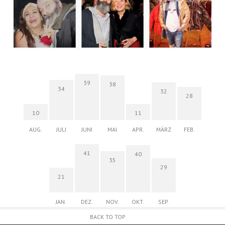
39
38
34
32
28
10
11
AUG.
JULI
JUNI
MAI
APR.
MÄRZ
FEB.
41
40
35
29
21
JAN.
DEZ.
NOV.
OKT.
SEP.
BACK TO TOP