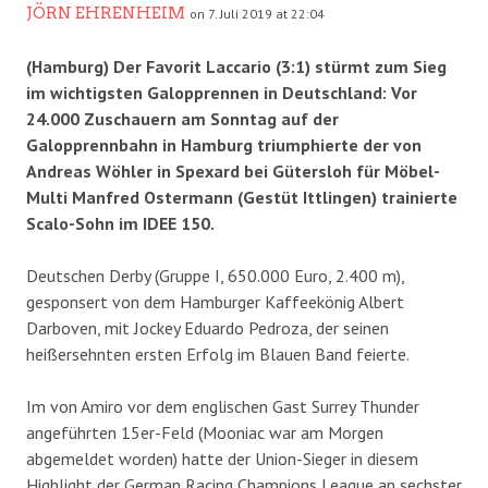
JÖRN EHRENHEIM
on 7. Juli 2019 at 22:04
(Hamburg) Der Favorit Laccario (3:1) stürmt zum Sieg
im wichtigsten Galopprennen in Deutschland: Vor
24.000 Zuschauern am Sonntag auf der
Galopprennbahn in Hamburg triumphierte der von
Andreas Wöhler in Spexard bei Gütersloh für Möbel-
Multi Manfred Ostermann (Gestüt Ittlingen) trainierte
Scalo-Sohn im IDEE 150.
Deutschen Derby (Gruppe I, 650.000 Euro, 2.400 m),
gesponsert von dem Hamburger Kaffeekönig Albert
Darboven, mit Jockey Eduardo Pedroza, der seinen
heißersehnten ersten Erfolg im Blauen Band feierte.
Im von Amiro vor dem englischen Gast Surrey Thunder
angeführten 15er-Feld (Mooniac war am Morgen
abgemeldet worden) hatte der Union-Sieger in diesem
Highlight der German Racing Champions League an sechster