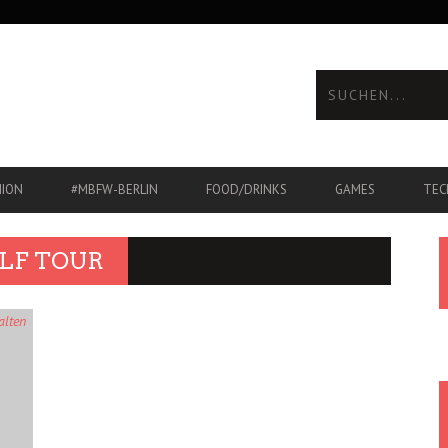
HION
#MBFW-BERLIN
FOOD/DRINKS
GAMES
TEC
LF TOUR