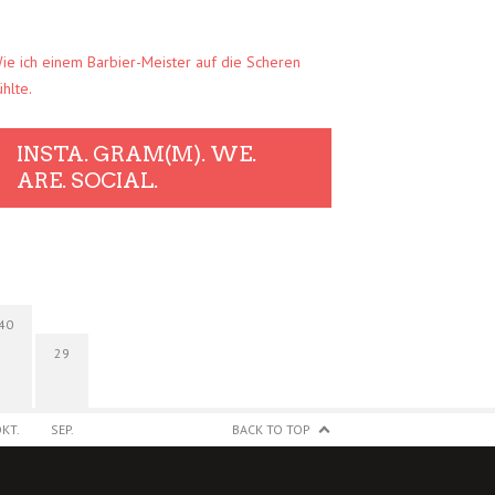
ie ich einem Barbier-Meister auf die Scheren
ühlte.
INSTA. GRAM(M). WE.
ARE. SOCIAL.
40
29
KT.
SEP.
BACK TO TOP