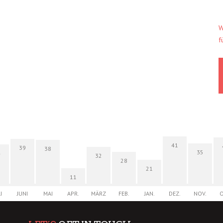
W
f
41
39
38
35
4
32
28
21
11
I
JUNI
MAI
APR.
MÄRZ
FEB.
JAN.
DEZ.
NOV.
O