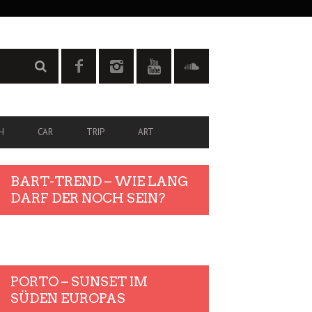
H
CAR
TRIP
ART
BART-TREND – WIE LANG
DARF DER NOCH SEIN?
PORTO – SUNSET IM
SÜDEN EUROPAS