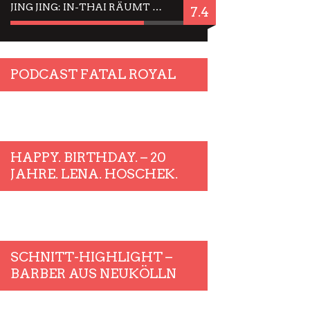
JING JING: IN-THAI RÄUMT WIEDER TITEL AB – EIN ZWEI-STUNDEN-ERLEBNISBERICHT
7.4
PODCAST FATAL ROYAL
HAPPY. BIRTHDAY. – 20
JAHRE. LENA. HOSCHEK.
SCHNITT-HIGHLIGHT –
BARBER AUS NEUKÖLLN