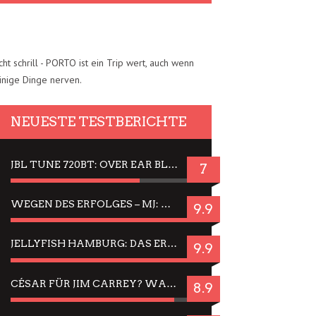
cht schrill - PORTO ist ein Trip wert, auch wenn
inige Dinge nerven.
NEUESTE TESTBERICHTE
JBL TUNE 720BT: OVER EAR BLUETOOTH KOPFHÖRER UM DIE 50,-€ IM DAUER-TEST
7
WEGEN DES ERFOLGES – MJ: MICHAEL JACKSON MUSICAL IN EINER MATINEE SEHEN
9.9
JELLYFISH HAMBURG: DAS ERFOLGREICHE SOMMER-MENÜ 2025 IN GEFÜHLEN UND BILDERN
9.9
CÉSAR FÜR JIM CARREY? WARUM DAS EINER DER NERVIGSTEN ACTORS IST UND BLEIBT
8.9