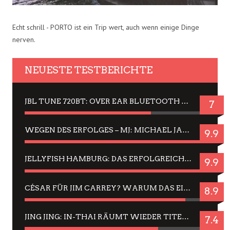
Echt schrill - PORTO ist ein Trip wert, auch wenn einige Dinge
nerven.
NEUESTE TESTBERICHTE
JBL TUNE 720BT: OVER EAR BLUETOOTH KOPFHÖRER UM DIE 50,-€ IM DAUER-TEST
7
WEGEN DES ERFOLGES – MJ: MICHAEL JACKSON MUSICAL IN EINER MATINEE SEHEN
9.9
JELLYFISH HAMBURG: DAS ERFOLGREICHE SOMMER-MENÜ 2025 IN GEFÜHLEN UND BILDERN
9.9
CÉSAR FÜR JIM CARREY? WARUM DAS EINER DER NERVIGSTEN ACTORS IST UND BLEIBT
8.9
JING JING: IN-THAI RÄUMT WIEDER TITEL AB – EIN ZWEI-STUNDEN-ERLEBNISBERICHT
7.4