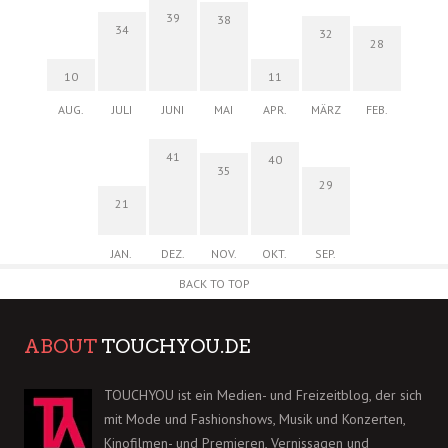
39
38
34
32
28
10
11
AUG.
JULI
JUNI
MAI
APR.
MÄRZ
FEB.
41
40
35
29
21
JAN.
DEZ.
NOV.
OKT.
SEP.
BACK TO TOP
ABOUT
TOUCHYOU.DE
TOUCHYOU ist ein Medien- und Freizeitblog, der sich
mit Mode und Fashionshows, Musik und Konzerten,
Kinofilmen- und Premieren, Vernissagen und