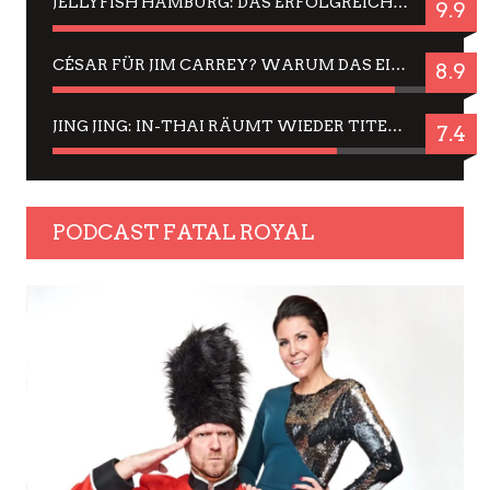
JELLYFISH HAMBURG: DAS ERFOLGREICHE SOMMER-MENÜ 2025 IN GEFÜHLEN UND BILDERN
9.9
CÉSAR FÜR JIM CARREY? WARUM DAS EINER DER NERVIGSTEN ACTORS IST UND BLEIBT
8.9
JING JING: IN-THAI RÄUMT WIEDER TITEL AB – EIN ZWEI-STUNDEN-ERLEBNISBERICHT
7.4
PODCAST FATAL ROYAL