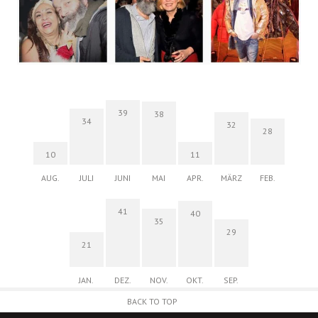
39
38
34
32
28
10
11
AUG.
JULI
JUNI
MAI
APR.
MÄRZ
FEB.
41
40
35
29
21
JAN.
DEZ.
NOV.
OKT.
SEP.
BACK TO TOP