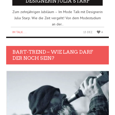
DESIGNERIN JULIA STARP
Zum zehnjährigen Jubiläum – Im Mode Talk mit Designerin
Julia Starp. Wie die Zeit vergeht! Von dem Modestudium
an der..
IM TALK....
13 DEZ.
4
BART-TREND – WIE LANG DARF
DER NOCH SEIN?