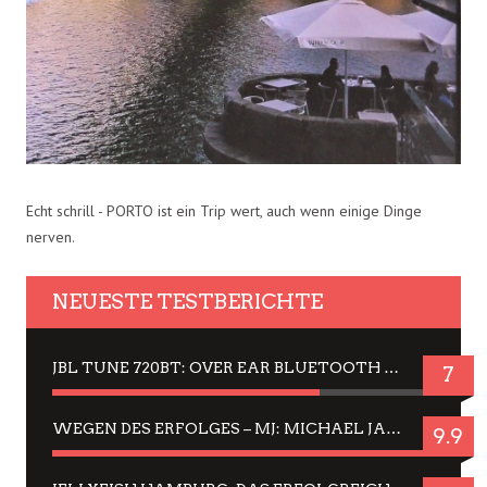
Echt schrill - PORTO ist ein Trip wert, auch wenn einige Dinge
nerven.
NEUESTE TESTBERICHTE
JBL TUNE 720BT: OVER EAR BLUETOOTH KOPFHÖRER UM DIE 50,-€ IM DAUER-TEST
7
WEGEN DES ERFOLGES – MJ: MICHAEL JACKSON MUSICAL IN EINER MATINEE SEHEN
9.9