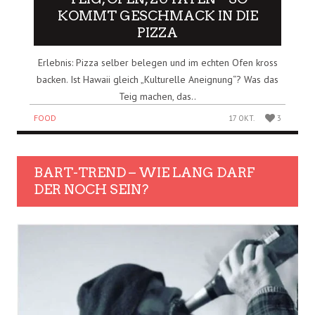
KOMMT GESCHMACK IN DIE
PIZZA
Erlebnis: Pizza selber belegen und im echten Ofen kross
backen. Ist Hawaii gleich „Kulturelle Aneignung“? Was das
Teig machen, das..
FOOD
17 OKT.
3
BART-TREND – WIE LANG DARF
DER NOCH SEIN?