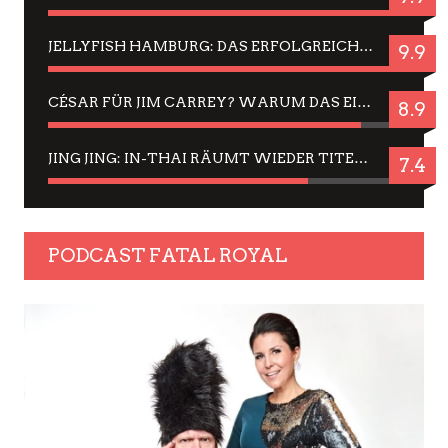
JELLYFISH HAMBURG: DAS ERFOLGREICHE SOMMER-MENÜ 2025 IN GEFÜHLEN UND BILDERN
9.9
CÉSAR FÜR JIM CARREY? WARUM DAS EINER DER NERVIGSTEN ACTORS IST UND BLEIBT
8.9
JING JING: IN-THAI RÄUMT WIEDER TITEL AB – EIN ZWEI-STUNDEN-ERLEBNISBERICHT
7.4
PODCAST FATAL ROYAL