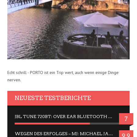
Echt schrill - PORTO ist ein Trip wert, auch wenn einige Dinge
nerven.
NEUESTE TESTBERICHTE
JBL TUNE 720BT: OVER EAR BLUETOOTH KOPFHÖRER UM DIE 50,-€ IM DAUER-TEST
7
WEGEN DES ERFOLGES – MJ: MICHAEL JACKSON MUSICAL IN EINER MATINEE SEHEN
9.9