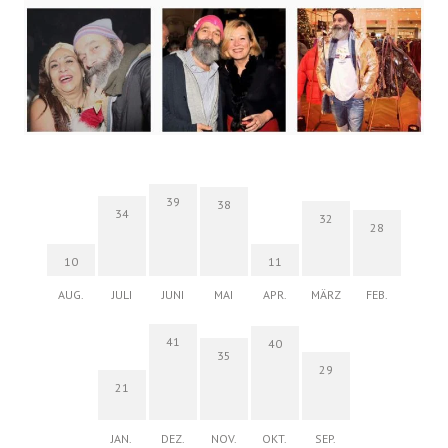
39
38
34
32
28
10
11
AUG.
JULI
JUNI
MAI
APR.
MÄRZ
FEB.
41
40
35
29
21
JAN.
DEZ.
NOV.
OKT.
SEP.