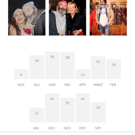
39
38
34
32
28
6
11
AUG.
JULI
JUNI
MAI
APR.
MÄRZ
FEB.
41
41
35
29
21
JAN.
DEZ.
NOV.
OKT.
SEP.