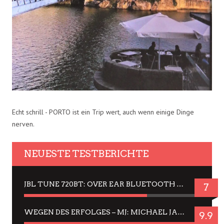
Echt schrill - PORTO ist ein Trip wert, auch wenn einige Dinge
nerven.
NEUESTE TESTBERICHTE
JBL TUNE 720BT: OVER EAR BLUETOOTH KOPFHÖRER UM DIE 50,-€ IM DAUER-TEST
7
WEGEN DES ERFOLGES – MJ: MICHAEL JACKSON MUSICAL IN EINER MATINEE SEHEN
9.9