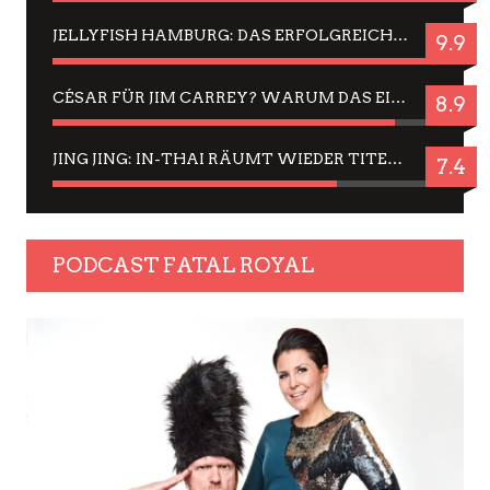
JELLYFISH HAMBURG: DAS ERFOLGREICHE SOMMER-MENÜ 2025 IN GEFÜHLEN UND BILDERN
9.9
CÉSAR FÜR JIM CARREY? WARUM DAS EINER DER NERVIGSTEN ACTORS IST UND BLEIBT
8.9
JING JING: IN-THAI RÄUMT WIEDER TITEL AB – EIN ZWEI-STUNDEN-ERLEBNISBERICHT
7.4
PODCAST FATAL ROYAL