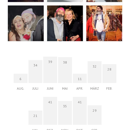
39
38
34
32
28
6
11
AUG.
JULI
JUNI
MAI
APR.
MÄRZ
FEB.
41
41
35
29
21