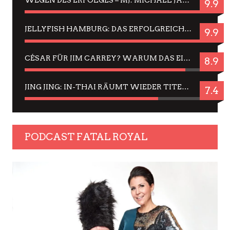
WEGEN DES ERFOLGES – MJ: MICHAEL JACKSON MUSICAL IN EINER MATINEE SEHEN
9.9
JELLYFISH HAMBURG: DAS ERFOLGREICHE SOMMER-MENÜ 2025 IN GEFÜHLEN UND BILDERN
9.9
CÉSAR FÜR JIM CARREY? WARUM DAS EINER DER NERVIGSTEN ACTORS IST UND BLEIBT
8.9
JING JING: IN-THAI RÄUMT WIEDER TITEL AB – EIN ZWEI-STUNDEN-ERLEBNISBERICHT
7.4
PODCAST FATAL ROYAL