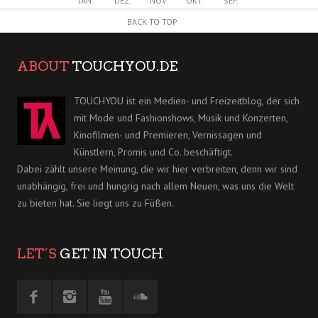
JAN.
DEZ.
NOV.
OKT.
SEP.
BACK TO TOP
ABOUT
TOUCHYOU.DE
TOUCHYOU ist ein Medien- und Freizeitblog, der sich
mit Mode und Fashionshows, Musik und Konzerten,
Kinofilmen- und Premieren, Vernissagen und
Künstlern, Promis und Co. beschäftigt.
Dabei zählt unsere Meinung, die wir hier verbreiten, denn wir sind
unabhängig, frei und hungrig nach allem Neuen, was uns die Welt
zu bieten hat. Sie liegt uns zu Füßen.
LET´S
GET IN TOUCH