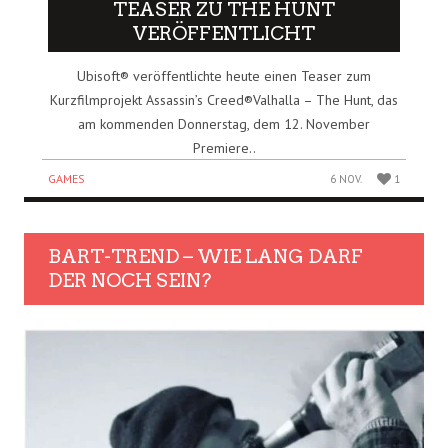
TEASER ZU THE HUNT
VERÖFFENTLICHT
Ubisoft® veröffentlichte heute einen Teaser zum
Kurzfilmprojekt Assassin’s Creed®Valhalla – The Hunt, das
am kommenden Donnerstag, dem 12. November
Premiere..
GAMES
6 NOV.
1
BART-TREND – WIE LANG DARF
DER NOCH SEIN?