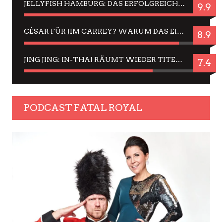
JELLYFISH HAMBURG: DAS ERFOLGREICHE SOMMER-MENÜ 2025 IN GEFÜHLEN UND BILDERN
9.9
CÉSAR FÜR JIM CARREY? WARUM DAS EINER DER NERVIGSTEN ACTORS IST UND BLEIBT
8.9
JING JING: IN-THAI RÄUMT WIEDER TITEL AB – EIN ZWEI-STUNDEN-ERLEBNISBERICHT
7.4
PODCAST FATAL ROYAL