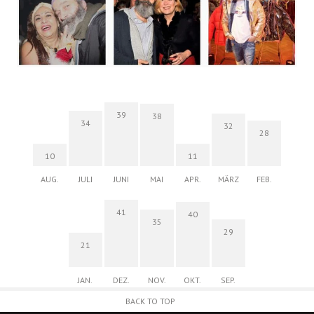
39
38
34
32
28
10
11
AUG.
JULI
JUNI
MAI
APR.
MÄRZ
FEB.
41
40
35
29
21
JAN.
DEZ.
NOV.
OKT.
SEP.
BACK TO TOP