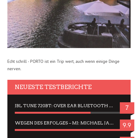
Echt schrill - PORTO ist ein Trip wert, auch wenn einige Dinge
nerven.
NEUESTE TESTBERICHTE
JBL TUNE 720BT: OVER EAR BLUETOOTH KOPFHÖRER UM DIE 50,-€ IM DAUER-TEST
7
WEGEN DES ERFOLGES – MJ: MICHAEL JACKSON MUSICAL IN EINER MATINEE SEHEN
9.9