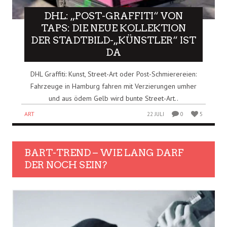
DHL: „POST-GRAFFITI“ VON
TAPS: DIE NEUE KOLLEKTION
DER STADTBILD-„KÜNSTLER“ IST
DA
DHL Graffiti: Kunst, Street-Art oder Post-Schmierereien:
Fahrzeuge in Hamburg fahren mit Verzierungen umher
und aus ödem Gelb wird bunte Street-Art..
ART
22 JULI
0
5
BART-TREND – WIE LANG DARF
DER NOCH SEIN?