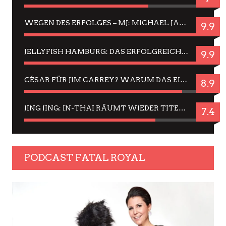
WEGEN DES ERFOLGES – MJ: MICHAEL JACKSON MUSICAL IN EINER MATINEE SEHEN
9.9
JELLYFISH HAMBURG: DAS ERFOLGREICHE SOMMER-MENÜ 2025 IN GEFÜHLEN UND BILDERN
9.9
CÉSAR FÜR JIM CARREY? WARUM DAS EINER DER NERVIGSTEN ACTORS IST UND BLEIBT
8.9
JING JING: IN-THAI RÄUMT WIEDER TITEL AB – EIN ZWEI-STUNDEN-ERLEBNISBERICHT
7.4
PODCAST FATAL ROYAL