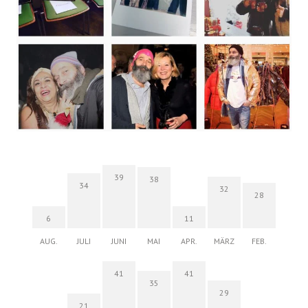
39
38
34
32
28
6
11
AUG.
JULI
JUNI
MAI
APR.
MÄRZ
FEB.
41
41
35
29
21