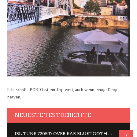
Echt schrill - PORTO ist ein Trip wert, auch wenn einige Dinge
nerven.
NEUESTE TESTBERICHTE
JBL TUNE 720BT: OVER EAR BLUETOOTH KOPFHÖRER UM DIE 50,-€ IM DAUER-TEST
7