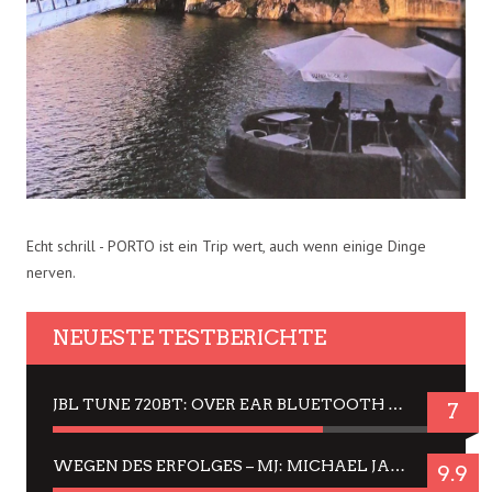
Echt schrill - PORTO ist ein Trip wert, auch wenn einige Dinge
nerven.
NEUESTE TESTBERICHTE
JBL TUNE 720BT: OVER EAR BLUETOOTH KOPFHÖRER UM DIE 50,-€ IM DAUER-TEST
7
WEGEN DES ERFOLGES – MJ: MICHAEL JACKSON MUSICAL IN EINER MATINEE SEHEN
9.9