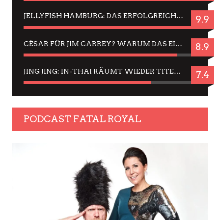
JELLYFISH HAMBURG: DAS ERFOLGREICHE SOMMER-MENÜ 2025 IN GEFÜHLEN UND BILDERN
9.9
CÉSAR FÜR JIM CARREY? WARUM DAS EINER DER NERVIGSTEN ACTORS IST UND BLEIBT
8.9
JING JING: IN-THAI RÄUMT WIEDER TITEL AB – EIN ZWEI-STUNDEN-ERLEBNISBERICHT
7.4
PODCAST FATAL ROYAL