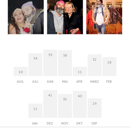
39
38
34
32
28
10
11
AUG.
JULI
JUNI
MAI
APR.
MÄRZ
FEB.
41
40
35
29
21
JAN.
DEZ.
NOV.
OKT.
SEP.