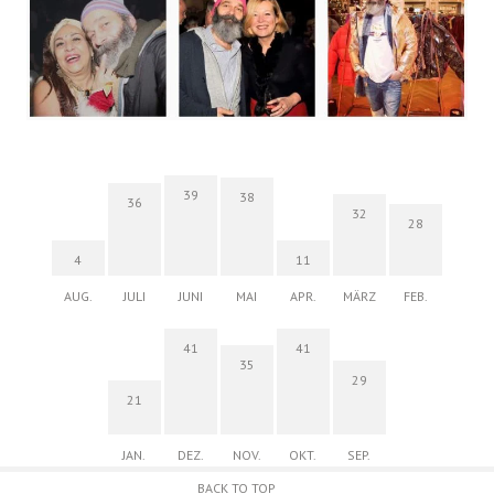
39
38
36
32
28
4
11
AUG.
JULI
JUNI
MAI
APR.
MÄRZ
FEB.
41
41
35
29
21
JAN.
DEZ.
NOV.
OKT.
SEP.
BACK TO TOP