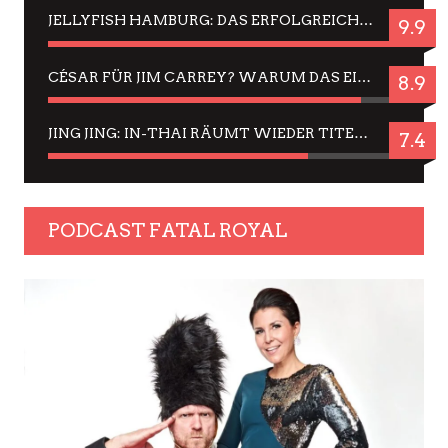
JELLYFISH HAMBURG: DAS ERFOLGREICHE SOMMER-MENÜ 2025 IN GEFÜHLEN UND BILDERN
9.9
CÉSAR FÜR JIM CARREY? WARUM DAS EINER DER NERVIGSTEN ACTORS IST UND BLEIBT
8.9
JING JING: IN-THAI RÄUMT WIEDER TITEL AB – EIN ZWEI-STUNDEN-ERLEBNISBERICHT
7.4
PODCAST FATAL ROYAL