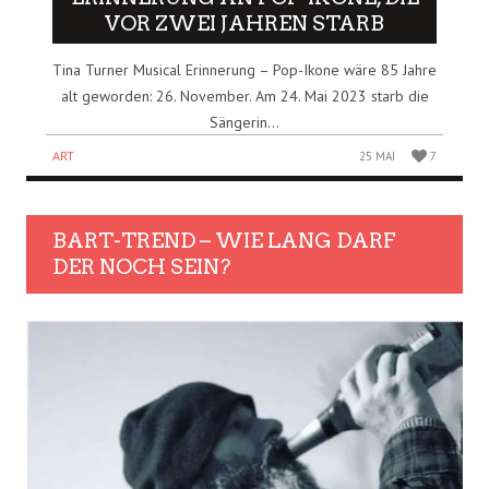
VOR ZWEI JAHREN STARB
Tina Turner Musical Erinnerung – Pop-Ikone wäre 85 Jahre
alt geworden: 26. November. Am 24. Mai 2023 starb die
Sängerin...
ART
25 MAI
7
BART-TREND – WIE LANG DARF
DER NOCH SEIN?