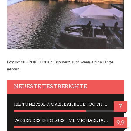
Echt schrill - PORTO ist ein Trip wert, auch wenn einige Dinge
nerven.
NEUESTE TESTBERICHTE
JBL TUNE 720BT: OVER EAR BLUETOOTH KOPFHÖRER UM DIE 50,-€ IM DAUER-TEST
7
WEGEN DES ERFOLGES – MJ: MICHAEL JACKSON MUSICAL IN EINER MATINEE SEHEN
9.9