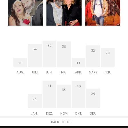
39
38
34
32
28
10
11
AUG.
JULI
JUNI
MAI
APR.
MÄRZ
FEB.
41
40
35
29
21
JAN.
DEZ.
NOV.
OKT.
SEP.
BACK TO TOP