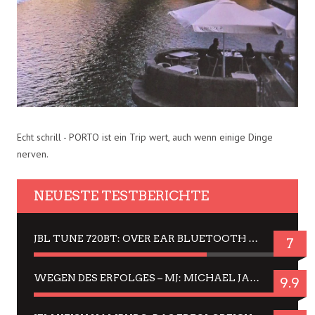
Echt schrill - PORTO ist ein Trip wert, auch wenn einige Dinge
nerven.
NEUESTE TESTBERICHTE
JBL TUNE 720BT: OVER EAR BLUETOOTH KOPFHÖRER UM DIE 50,-€ IM DAUER-TEST
7
WEGEN DES ERFOLGES – MJ: MICHAEL JACKSON MUSICAL IN EINER MATINEE SEHEN
9.9