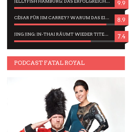
JELLYFISH HAMBURG: DAS ERFOLGREICHE SOMMER-MENÜ 2025 IN GEFÜHLEN UND BILDERN
9.9
CÉSAR FÜR JIM CARREY? WARUM DAS EINER DER NERVIGSTEN ACTORS IST UND BLEIBT
8.9
JING JING: IN-THAI RÄUMT WIEDER TITEL AB – EIN ZWEI-STUNDEN-ERLEBNISBERICHT
7.4
PODCAST FATAL ROYAL