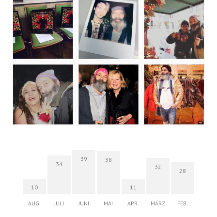
39
38
34
32
28
10
11
AUG.
JULI
JUNI
MAI
APR.
MÄRZ
FEB.