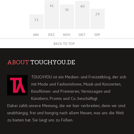
41
40
35
29
21
JAN.
DEZ.
NOV.
OKT.
SEP.
BACK TO TOP
ABOUT
TOUCHYOU.DE
TOUCHYOU ist ein Medien- und Freizeitblog, der sich
mit Mode und Fashionshows, Musik und Konzerten,
Kinofilmen- und Premieren, Vernissagen und
Künstlern, Promis und Co. beschäftigt.
Dabei zählt unsere Meinung, die wir hier verbreiten, denn wir sind
unabhängig, frei und hungrig nach allem Neuen, was uns die Welt
zu bieten hat. Sie liegt uns zu Füßen.