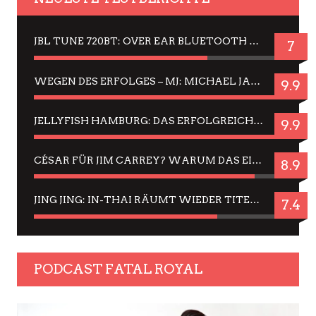
JBL TUNE 720BT: OVER EAR BLUETOOTH KOPFHÖRER UM DIE 50,-€ IM DAUER-TEST
7
WEGEN DES ERFOLGES – MJ: MICHAEL JACKSON MUSICAL IN EINER MATINEE SEHEN
9.9
JELLYFISH HAMBURG: DAS ERFOLGREICHE SOMMER-MENÜ 2025 IN GEFÜHLEN UND BILDERN
9.9
CÉSAR FÜR JIM CARREY? WARUM DAS EINER DER NERVIGSTEN ACTORS IST UND BLEIBT
8.9
JING JING: IN-THAI RÄUMT WIEDER TITEL AB – EIN ZWEI-STUNDEN-ERLEBNISBERICHT
7.4
PODCAST FATAL ROYAL