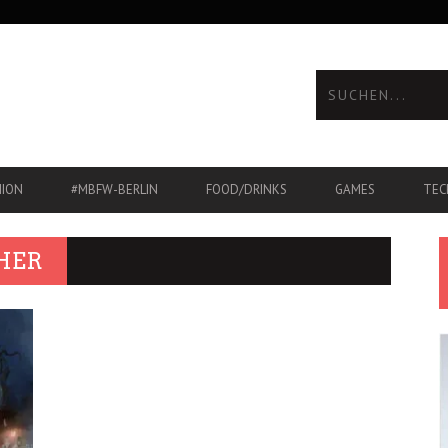
HION
#MBFW-BERLIN
FOOD/DRINKS
GAMES
TEC
HER