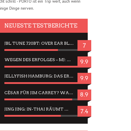
cht schrill - PORTO ist ein Trip wert, auch wenn
inige Dinge nerven.
NEUESTE TESTBERICHTE
JBL TUNE 720BT: OVER EAR BLUETOOTH KOPFHÖRER UM DIE 50,-€ IM DAUER-TEST
7
WEGEN DES ERFOLGES – MJ: MICHAEL JACKSON MUSICAL IN EINER MATINEE SEHEN
9.9
JELLYFISH HAMBURG: DAS ERFOLGREICHE SOMMER-MENÜ 2025 IN GEFÜHLEN UND BILDERN
9.9
CÉSAR FÜR JIM CARREY? WARUM DAS EINER DER NERVIGSTEN ACTORS IST UND BLEIBT
8.9
JING JING: IN-THAI RÄUMT WIEDER TITEL AB – EIN ZWEI-STUNDEN-ERLEBNISBERICHT
7.4