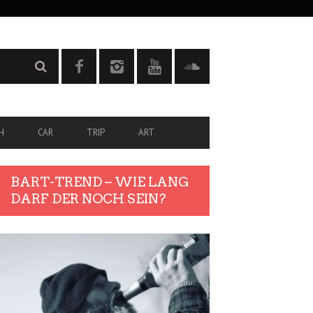
H
CAR
TRIP
ART
BART-TREND – WIE LANG
DARF DER NOCH SEIN?