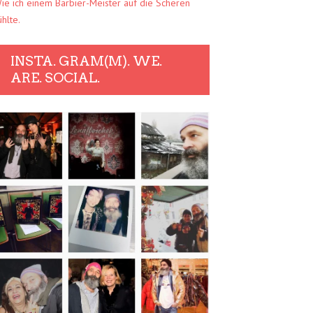
ie ich einem Barbier-Meister auf die Scheren
ühlte.
INSTA. GRAM(M). WE.
ARE. SOCIAL.