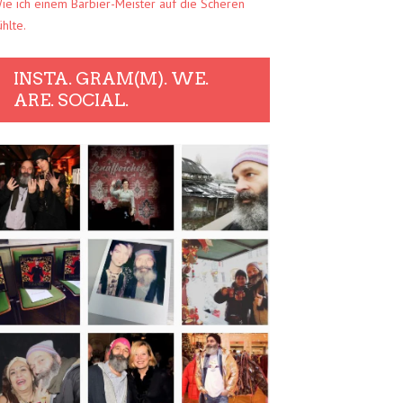
ie ich einem Barbier-Meister auf die Scheren
ühlte.
INSTA. GRAM(M). WE.
ARE. SOCIAL.