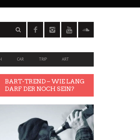
H
CAR
TRIP
ART
BART-TREND – WIE LANG
DARF DER NOCH SEIN?