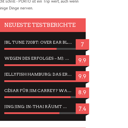
cht schrill - PORTO ist ein Trip wert, auch wenn
inige Dinge nerven.
NEUESTE TESTBERICHTE
JBL TUNE 720BT: OVER EAR BLUETOOTH KOPFHÖRER UM DIE 50,-€ IM DAUER-TEST
7
WEGEN DES ERFOLGES – MJ: MICHAEL JACKSON MUSICAL IN EINER MATINEE SEHEN
9.9
JELLYFISH HAMBURG: DAS ERFOLGREICHE SOMMER-MENÜ 2025 IN GEFÜHLEN UND BILDERN
9.9
CÉSAR FÜR JIM CARREY? WARUM DAS EINER DER NERVIGSTEN ACTORS IST UND BLEIBT
8.9
JING JING: IN-THAI RÄUMT WIEDER TITEL AB – EIN ZWEI-STUNDEN-ERLEBNISBERICHT
7.4