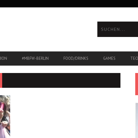
HION
#MBFW-BERLIN
FOOD/DRINKS
GAMES
TEC